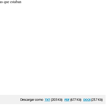
ras que estaban
txt
pdf
docx
Descargar como
(20.5 Kb)
(67.7 Kb)
(23.7 Kb)