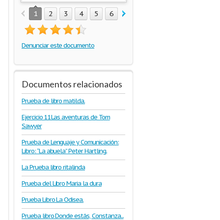
1
2
3
4
5
6
7
8
9
10
11
12
1
Denunciar este documento
Documentos relacionados
Prueba de libro matilda.
Ejercicio 11Las aventuras de Tom
Sawyer
Prueba de Lenguaje y Comunicación:
Libro: “La abuela” Peter Hartling.
La Prueba libro ritalinda
Prueba del Libro Maria la dura
Prueba Libro La Odisea.
Prueba libro Donde estás, Constanza...