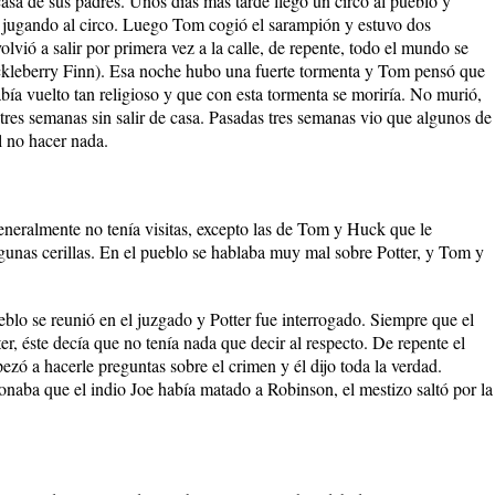
asa de sus padres. Unos días más tarde llegó un circo al pueblo y
s jugando al circo. Luego Tom cogió el sarampión y estuvo dos
vió a salir por primera vez a la calle, de repente, todo el mundo se
ckleberry Finn). Esa noche hubo una fuerte tormenta y Tom pensó que
abía vuelto tan religioso y que con esta tormenta se moriría. No murió,
tres semanas sin salir de casa. Pasadas tres semanas vio que algunos de
l no hacer nada.
eneralmente no tenía visitas, excepto las de Tom y Huck que le
gunas cerillas. En el pueblo se hablaba muy mal sobre Potter, y Tom y
ueblo se reunió en el juzgado y Potter fue interrogado. Siempre que el
r, éste decía que no tenía nada que decir al respecto. De repente el
ó a hacerle preguntas sobre el crimen y él dijo toda la verdad.
onaba que el indio Joe había matado a Robinson, el mestizo saltó por la