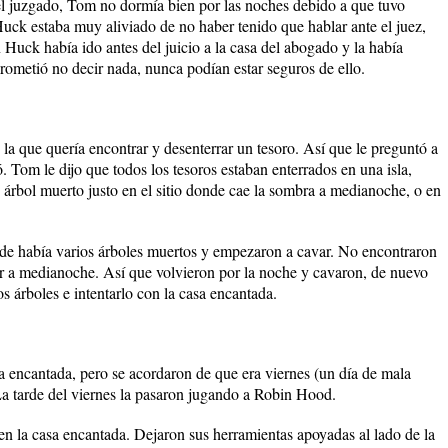
el juzgado, Tom no dormía bien por las noches debido a que tuvo
Huck estaba muy aliviado de no haber tenido que hablar ante el juez,
n Huck había ido antes del juicio a la casa del abogado y la había
prometió no decir nada, nunca podían estar seguros de ello.
a que quería encontrar y desenterrar un tesoro. Así que le preguntó a
ó. Tom le dijo que todos los tesoros estaban enterrados en una isla,
árbol muerto justo en el sitio donde cae la sombra a medianoche, o en
de había varios árboles muertos y empezaron a cavar. No encontraron
er a medianoche. Así que volvieron por la noche y cavaron, de nuevo
os árboles e intentarlo con la casa encantada.
asa encantada, pero se acordaron de que era viernes (un día de mala
. La tarde del viernes la pasaron jugando a Robin Hood.
en la casa encantada. Dejaron sus herramientas apoyadas al lado de la