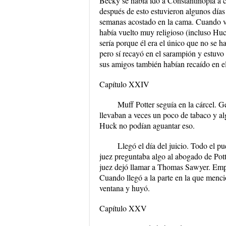
Becky se había ido a Constantinopla a c
después de esto estuvieron algunos día
semanas acostado en la cama. Cuando vol
había vuelto muy religioso (incluso Hu
sería porque él era el único que no se h
pero sí recayó en el sarampión y estuvo 
sus amigos también habían recaído en e
Capítulo XXIV
Muff Potter seguía en la cárcel. G
llevaban a veces un poco de tabaco y al
Huck no podían aguantar eso.
Llegó el día del juicio. Todo el p
juez preguntaba algo al abogado de Potte
juez dejó llamar a Thomas Sawyer. Empez
Cuando llegó a la parte en la que menci
ventana y huyó.
Capítulo XXV