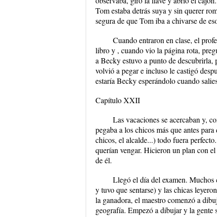
observaba, giró la llave y abrió el cajó
Tom estaba detrás suya y sin querer romp
segura de que Tom iba a chivarse de es
Cuando entraron en clase, el profes
libro y , cuando vio la página rota, pre
a Becky estuvo a punto de descubrirla, 
volvió a pegar e incluso le castigó despu
estaría Becky esperándolo cuando salie
Capítulo XXII
Las vacaciones se acercaban y, co
pegaba a los chicos más que antes para q
chicos, el alcalde...) todo fuera perfect
querían vengar. Hicieron un plan con el 
de él.
Llegó el día del examen. Muchos 
y tuvo que sentarse) y las chicas leyero
la ganadora, el maestro comenzó a dibu
geografía. Empezó a dibujar y la gente s