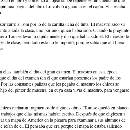
n. Sacó el libro y comenzó a hojearlo. De repente se dio cuenta de que
ió una página del libro. Lo volvió a guardar en el cajón. Ella estaba
o.
or zurró a Tom por lo de la cartilla llena de tinta. El maestro sacó su
guntó a toda la clase, uno por uno, quién había sido. Cuando le preguntó
pero Tom se levantó rápidamente y dijo que había sido él. El maestro le
és de clase, pero todo esto no le importó, porque sabía que allí fuera
se.
n ellas, también el día del gran examen. El maestro en esta época
ue el día del examen (en el que estarían presentes los padre de los
o. Por las constantes palizas que les pegaba el maestro los chicos se
hijo del pintor de muestra, en cuya casa vivía el maestro, para vengarse
chicos recitaron fragmentos de algunas obras (Tom se quedó en blanco
n trabajos que ellas mismas habían escrito. Después de que eligiesen a
jar un mapa de América en la pizarra para examinar a sus alumnos de
e reían de él. Él pensaba que era porque el mapa le estaba saliendo