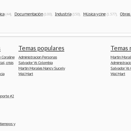
ica
Documentación
Industría
Música y cine
Obras 
(44)
,
(100)
,
(150)
,
(1.577)
,
s
Temas populares
Temas 
 Coraline
Administracion Personas
Martin Mora
l, crisis
Salvador Vs Colombia
Administraci
Martin Morales Nancy Sucely
Salvador Vs
cia
Wal Mart
Wal Mart
eporte #2
 tiempos y