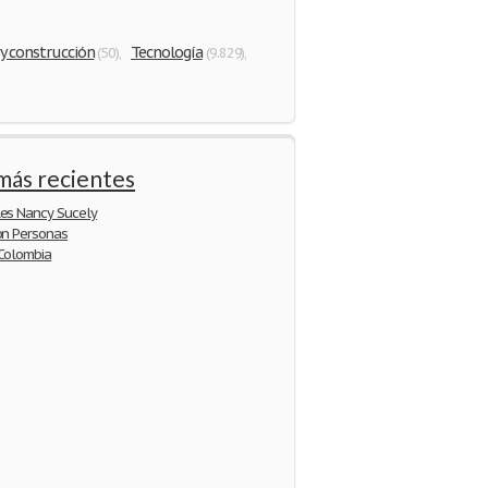
y construcción
Tecnología
(50)
,
(9.829)
,
más recientes
les Nancy Sucely
on Personas
 Colombia