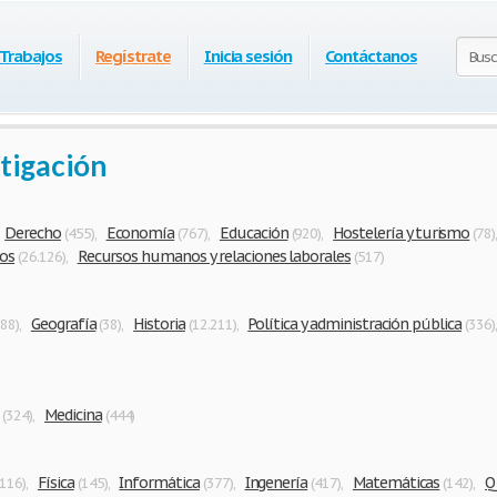
 Trabajos
Regístrate
Inicia sesión
Contáctanos
tigación
Derecho
Economía
Educación
Hostelería y turismo
,
(455)
,
(767)
,
(920)
,
(78)
os
Recursos humanos y relaciones laborales
(26.126)
,
(517)
Geografía
Historia
Política y administración pública
888)
,
(38)
,
(12.211)
,
(336)
Medicina
(324)
,
(444)
Física
Informática
Ingenería
Matemáticas
Q
(116)
,
(145)
,
(377)
,
(417)
,
(142)
,