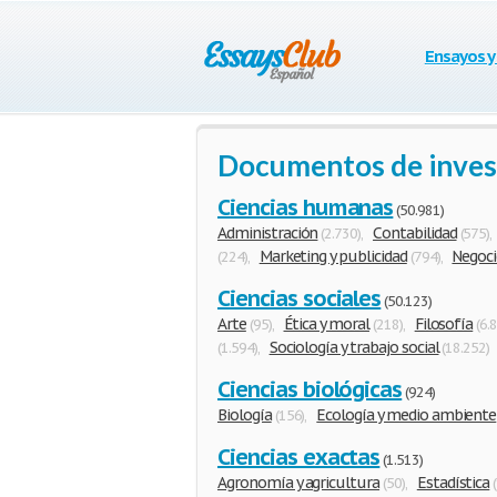
Ensayos y
Documentos de inves
Ciencias humanas
(50.981)
Administración
Contabilidad
(2.730)
,
(575)
Marketing y publicidad
Negoci
(224)
,
(794)
,
Ciencias sociales
(50.123)
Arte
Ética y moral
Filosofía
(95)
,
(218)
,
(6.
Sociología y trabajo social
(1.594)
,
(18.252)
Ciencias biológicas
(924)
Biología
Ecología y medio ambiente
(156)
,
Ciencias exactas
(1.513)
Agronomía y agricultura
Estadística
(50)
,