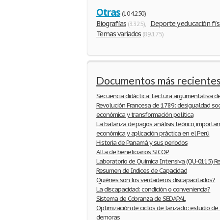
Otras
(104.250)
Biografías
Deporte y educación fís
(3.325)
,
Temas variados
(89.175)
Documentos más reciente
Secuencia didáctica: Lectura argumentativa de
Revolución Francesa de 1789: desigualdad socia
económica y transformación política
La balanza de pagos análisis teórico, importan
económica y aplicación práctica en el Perú
Historia de Panamá y sus periodos
Alta de beneficiarios SICOP
Laboratorio de Química Intensiva (QU-0115) R
Resumen de Indices de Capacidad
Quiénes son los verdaderos discapacitados?
La discapacidad: condición o conveniencia?
Sistema de Cobranza de SEDAPAL
Optimización de ciclos de lanzado: estudio de
demoras