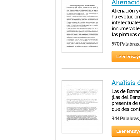
Alienació
Alienación y
ha evolucion
intelectuale
innumerables
las pinturas 
970 Palabras 
Leer ensay
Analisis 
Las de Barran
(Las del Barr
presenta de 
que des contr
344 Palabras 
Leer ensay