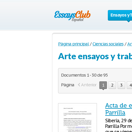
Ensayos y 
Página principal
/
Ciencias sociales
/
Ar
Arte ensayos y tra
Documentos 1 - 30 de 95
Página
Anterior
1
2
3
4
Acta de 
Parrilla
Siberia, 29 
Parrilla Por 
que se viene