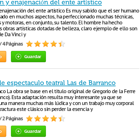
n y enajenación del ente artístico
 enajenación del ente artístico Es muy sabido que el ser humano
ado en muchos aspectos, ha perfeccionado muchas técnicas,
s y motoras, en conjunto, su talento. El hombre ha hecho
 obras artísticas dotadas de belleza, claro ejemplo de ello son
de Da Vinci y
/ 4 Páginas
o
Guardar
de espectaculo teatral Las de Barranco
co La obra se base en el titulo original de Gregorio de la Ferre
anco). Esta adaptación resulta muy interesante ya que se
una manera muchas más lúdica y con un trabajo muy corporal
actura este clásico sin perder la esencia y
/ 2 Páginas
o
Guardar