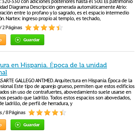
: 320-330 con adiciones posteriores hasta el 500. Es patrimonio
dad Diagrama Descripción generada automáticamente Atrio:
ración entre lo profano y lo sagrado, es el espacio intermedio
n. Nartex: ingreso propio al templo, es techado,
/ 2 Páginas
o
Guardar
tura en Hispania. Época de la unidad
nal
 ARTE GALLEGO ANT.MED. Arquitectura en Hispania. Época de la
sional Este tipo de aparejo grueso, permiten que estos edificios
dos sin uso de contrafuertes, abovedamiento suele usarse en
os pesado que ladrillo. Todos estos espacios son abovedados,
 ladrillo, de perfil de herradura, y
s / 8 Páginas
o
Guardar