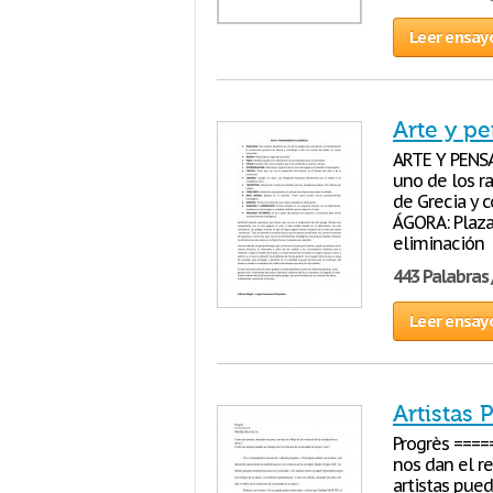
Leer ensay
Arte y pe
ARTE Y PENSA
uno de los ra
de Grecia y c
ÁGORA: Plaza
eliminación
443 Palabras 
Leer ensay
Artistas
Progrès ====
nos dan el r
artistas pued