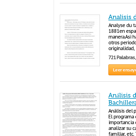
Analisis 
Analyse du t
1881en espan
manera.Asi ha
otros period
originalidad,
721 Palabras 
Leer ensay
Análisis
Bachiller
Análisis del 
El programa 
importancia c
analizar su c
familiar, etc