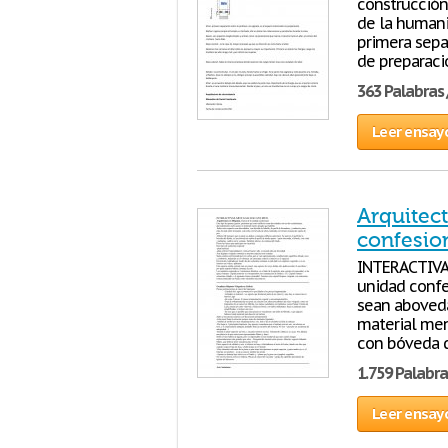
construcción
de la humani
primera sepa
de preparació
363 Palabras 
Leer ensay
Arquitec
confesio
INTERACTIVAS
unidad confe
sean aboveda
material men
con bóveda de
1.759 Palabra
Leer ensay