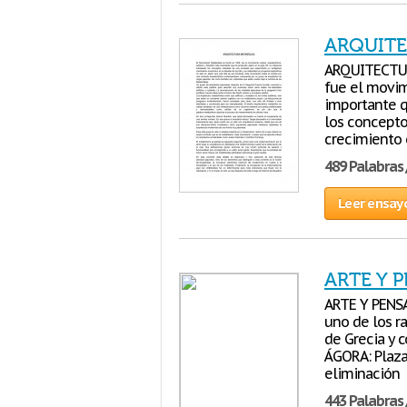
ARQUITE
ARQUITECTUR
fue el movimi
importante q
los concepto
crecimiento 
489 Palabras 
Leer ensay
ARTE Y 
ARTE Y PENSA
uno de los ra
de Grecia y c
ÁGORA: Plaza
eliminación
443 Palabras 