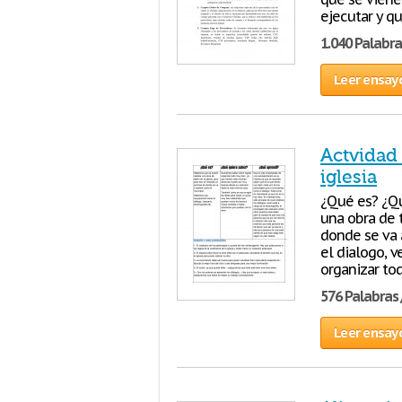
ejecutar y q
1.040 Palabra
Leer ensay
Actvidad 
iglesia
¿Qué es? ¿Qu
una obra de t
donde se va 
el dialogo, 
organizar to
576 Palabras 
Leer ensay