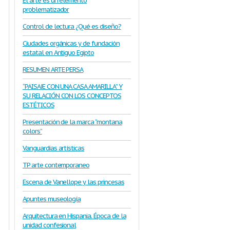
El arte es un elemento
problematizador
Control de lectura ¿Qué es diseño?
Ciudades orgánicas y de fundación
estatal en Antiguo Egipto
RESUMEN ARTE PERSA
“PAISAJE CON UNA CASA AMARILLA” Y
SU RELACIÓN CON LOS CONCEPTOS
ESTÉTICOS
Presentación de la marca “montana
colors”
Vanguardias artísticas
TP arte contemporaneo
Escena de Vanellope y las princesas
Apuntes museología
Arquitectura en Hispania. Época de la
unidad confesional