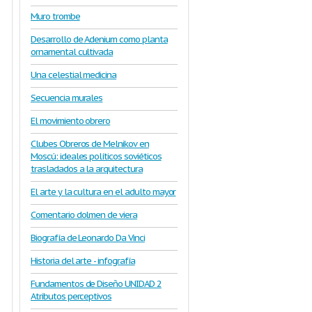
Muro trombe
Desarrollo de Adenium como planta
ornamental cultivada
Una celestial medicina
Secuencia murales
El movimiento obrero
Clubes Obreros de Melnikov en
Moscú: ideales políticos soviéticos
trasladados a la arquitectura
El arte y la cultura en el adulto mayor
Comentario dolmen de viera
Biografía de Leonardo Da Vinci
Historia del arte - infografía
Fundamentos de Diseño UNIDAD 2
Atributos perceptivos