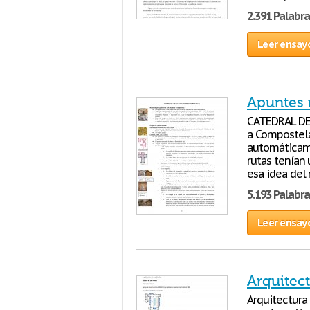
2.391 Palabra
Leer ensay
Apuntes 
CATEDRAL DE
a Compostela
automáticame
rutas tenían 
esa idea del
5.193 Palabra
Leer ensay
Arquitect
Arquitectura