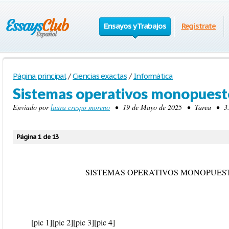
Ensayos y Trabajos
Regístrate
Página principal
/
Ciencias exactas
/
Informática
Sistemas operativos monopuest
Enviado por
laura crespo moreno
• 19 de Mayo de 2025 • Tarea • 3.02
Página 1 de 13
SISTEMAS OPERATIVOS MONOPUES
[pic 1]
[pic 2]
[pic 3]
[pic 4]