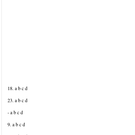
18. a b c d
23. a b c d
- a b c d
9. a b c d