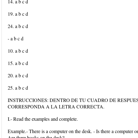
14. a b c d
19. a b c d
24. a b c d
- a b c d
10. a b c d
15. a b c d
20. a b c d
25. a b c d
INSTRUCCIONES: DENTRO DE TU CUADRO DE RESPUE
CORRESPONDA A LA LETRA CORRECTA.
I.- Read the examples and complete.
Example.- There is a computer on the desk. - Is there a computer 
Are there books on the desk?