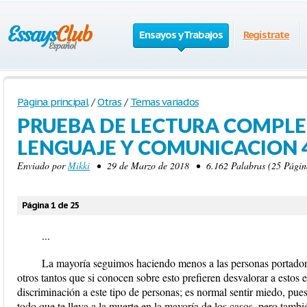
Ensayos y Trabajos
Regístrate
Página principal
/
Otras
/
Temas variados
PRUEBA DE LECTURA COMPL
LENGUAJE Y COMUNICACION 4
Enviado por
Mikki
• 29 de Marzo de 2018 • 6.162 Palabras (25 Págin
Página 1 de 25
...
La mayoría seguimos haciendo menos a las personas portadora
otros tantos que si conocen sobre esto prefieren desvalorar a estos
discriminación a este tipo de personas; es normal sentir miedo, pu
todo que te lleva a la muerte en la mayoría de los casos, pero tamb