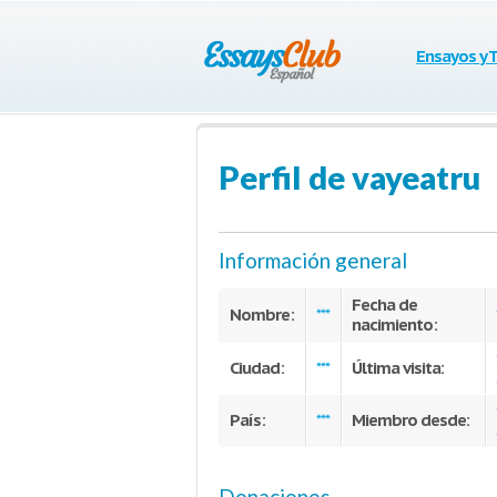
Ensayos y 
Perfil de vayeatru
Información general
Fecha de
Nombre:
***
nacimiento:
Ciudad:
Última visita:
***
País:
Miembro desde:
***
Donaciones