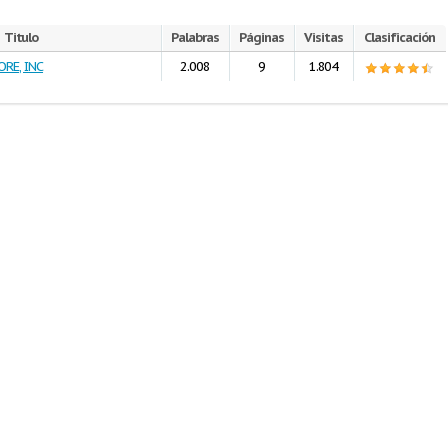
Titulo
Palabras
Páginas
Visitas
Clasificación
RE, INC
2.008
9
1.804