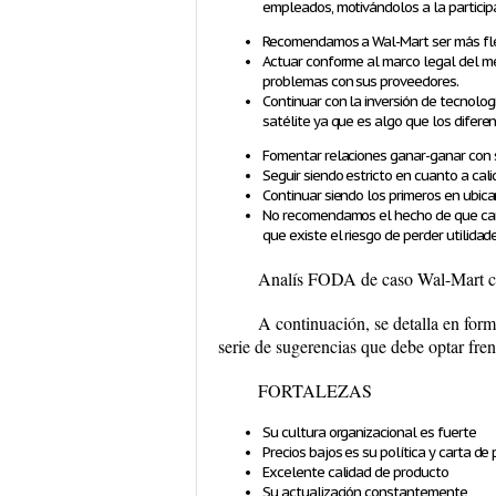
empleados, motivándolos a la participa
Recomendamos a Wal-Mart ser más flex
Actuar conforme al marco legal del me
problemas con sus proveedores.
Continuar con la inversión de tecnolo
satélite ya que es algo que los diferen
Fomentar relaciones ganar-ganar con 
Seguir siendo estricto en cuanto a cal
Continuar siendo los primeros en ubica
No recomendamos el hecho de que canib
que existe el riesgo de perder utilidad
Analís FODA de caso Wal-Mart con
A continuación, se detalla en form
serie de sugerencias que debe optar frent
FORTALEZAS
Su cultura organizacional es fuerte
Precios bajos es su política y carta de
Excelente calidad de producto
Su actualización constantemente