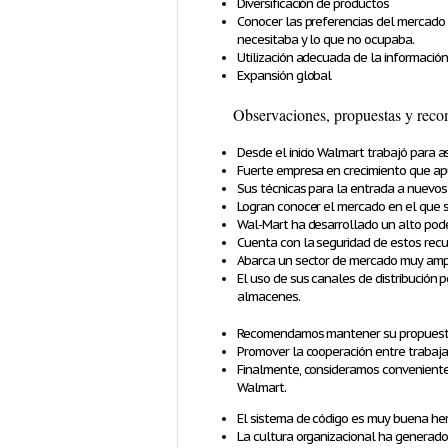
Diversificación de productos
Conocer las preferencias del mercado 
necesitaba y lo que no ocupaba.
Utilización adecuada de la informació
Expansión global
Observaciones, propuestas y rec
Desde el inicio Walmart trabajó para as
Fuerte empresa en crecimiento que ap
Sus técnicas para la entrada a nuevos
Logran conocer el mercado en el que se
Wal-Mart ha desarrollado un alto pode
Cuenta con la seguridad de estos recu
Abarca un sector de mercado muy ampl
El uso de sus canales de distribución p
almacenes.
Recomendamos mantener su propuesta d
Promover la cooperación entre trabaja
Finalmente, consideramos conveniente
Walmart.
El sistema de código es muy buena her
La cultura organizacional ha generado