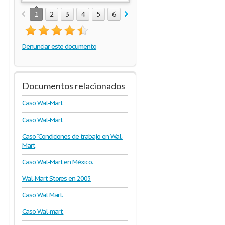
1
2
3
4
5
6
7
8
9
10
11
12
1
Denunciar este documento
Documentos relacionados
Caso Wal-Mart
Caso Wal-Mart
Caso “Condiciones de trabajo en Wal-
Mart
Caso Wal-Mart en México.
Wal-Mart Stores en 2003
Caso Wal Mart.
Caso Wal-mart.