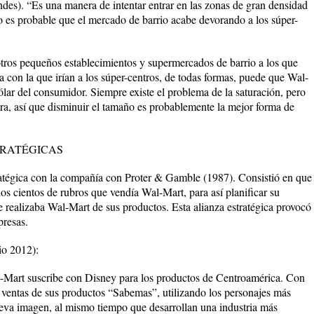
ndes). “Es una manera de intentar entrar en las zonas de gran densidad
o es probable que el mercado de barrio acabe devorando a los súper-
 otros pequeños establecimientos y supermercados de barrio a los que
a con la que irían a los súper-centros, de todas formas, puede que Wal-
lar del consumidor. Siempre existe el problema de la saturación, pero
ra, así que disminuir el tamaño es probablemente la mejor forma de
TRATÉGICAS
ratégica con la compañía con Proter & Gamble (1987). Consistió en que
os cientos de rubros que vendía Wal-Mart, para así planificar su
e realizaba Wal-Mart de sus productos. Esta alianza estratégica provocó
presas.
io 2012):
l-Mart suscribe con Disney para los productos de Centroamérica. Con
 ventas de sus productos “Sabemas”, utilizando los personajes más
ueva imagen, al mismo tiempo que desarrollan una industria más