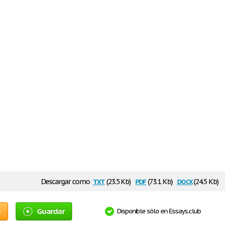
txt
pdf
docx
Descargar como
(23.5 Kb)
(73.1 Kb)
(24.5 Kb)
o
Guardar
Disponible sólo en Essays.club