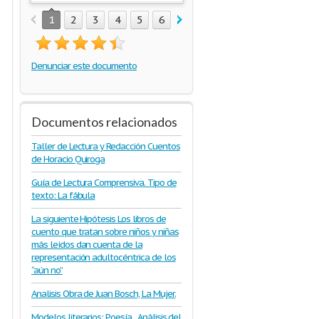
1
2
3
4
5
6
7
Denunciar este documento
Documentos relacionados
Taller de Lectura y Redacción Cuentos
de Horacio Quiroga
Guía de Lectura Comprensiva. Tipo de
texto: La fábula
La siguiente Hipótesis Los libros de
cuento que tratan sobre niños y niñas
más leídos dan cuenta de la
representación adultocéntrica de los
“aún no”
Analisis Obra de Juan Bosch, La Mujer.
Modelos literarios: Poesía . Análisis del