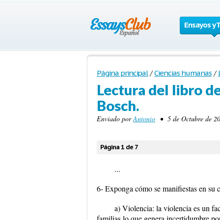
Ensayos y 
Página principal
/
Ciencias humanas
/
Lectura del libro d
Bosch.
Enviado por
Antonio
• 5 de Octubre de 20
Página 1 de 7
...
6- Exponga cómo se manifiestas en su c
a) Violencia: la violencia es un 
familias lo que genera incertidumbre p