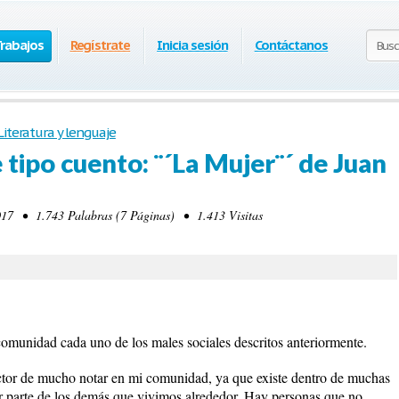
Trabajos
Regístrate
Inicia sesión
Contáctanos
Literatura y lenguaje
e tipo cuento: ¨´La Mujer¨´ de Juan
17 • 1.743 Palabras (7 Páginas) • 1.413 Visitas
omunidad cada uno de los males sociales descritos anteriormente.
factor de mucho notar en mi comunidad, ya que existe dentro de muchas
or parte de los demás que vivimos alrededor. Hay personas que no