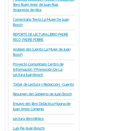
libro Buen Amor, de Juan Ruiz,
Arcipreste de Hita.
Comentario Texto La Mujer De Juan
Bosch
REPORTE DE LECTURA LIBRO PADRE
RICO, PADRE POBRE
Análisis del cuento La Mujer de Juan
Bosch
Proyecto Comunitario Centro de
Información Y Promoción De La
Lectura Juan Bosch
Taller de Lectura y Redacción - Cuento
Resumen del Gobierno de Juan Bosch
Ensayo del libro Didáctica Magna de
Juan Amós Comenio
Lectura libro biblico
Luis Pie (Juan Bosch)