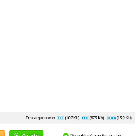
txt
pdf
docx
Descargar como
(10.7 Kb)
(87.3 Kb)
(13.9 Kb)
o
Guardar
Disponible sólo en Essays.club