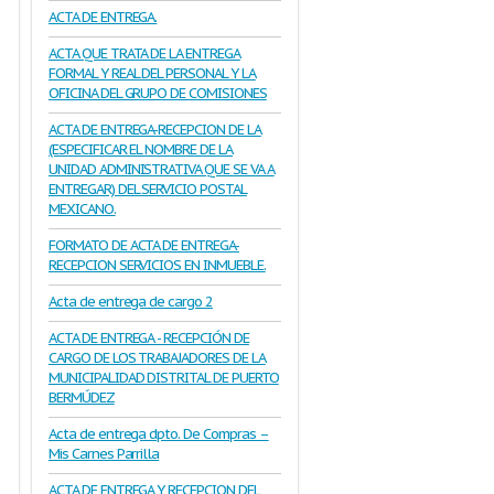
ACTA DE ENTREGA.
ACTA QUE TRATA DE LA ENTREGA
FORMAL Y REAL DEL PERSONAL Y LA
OFICINA DEL GRUPO DE COMISIONES
ACTA DE ENTREGA-RECEPCION DE LA
(ESPECIFICAR EL NOMBRE DE LA
UNIDAD ADMINISTRATIVA QUE SE VA A
ENTREGAR) DEL SERVICIO POSTAL
MEXICANO.
FORMATO DE ACTA DE ENTREGA-
RECEPCION SERVICIOS EN INMUEBLE.
Acta de entrega de cargo 2
ACTA DE ENTREGA - RECEPCIÓN DE
CARGO DE LOS TRABAJADORES DE LA
MUNICIPALIDAD DISTRITAL DE PUERTO
BERMÚDEZ
Acta de entrega dpto. De Compras –
Mis Carnes Parrilla
ACTA DE ENTREGA Y RECEPCION DEL