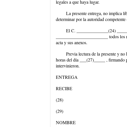
legales a que haya lugar.
La presente entrega, no implica li
determinar por la autoridad competente 
El C. ______________(24) ______
_______________________ todos los rec
acta y sus anexos.
Previa lectura de la presente y n
horas del día ___(27)_____ , firmando pa
intervinieron.
ENTREGA
RECIBE
(28)
(29)
NOMBRE