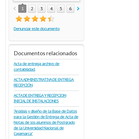
1
2
3
4
5
6
7
8
9
10
11
12
Denunciar este documento
Documentos relacionados
Acta de entrega archivo de
contabilidad.
ACTA ADMINISTRATIVA DE ENTREGA-
RECEPCIÓN
ACTA DE ENTREGA Y RECEPCION
INICIAL DE INSTALACIONES
“Análisis y diseño de la Base de Datos
para la Gestión de Entrega de Acta de
Notas de los alumnos de Postgrado
de la Universidad Nacional de
Cajamarca”