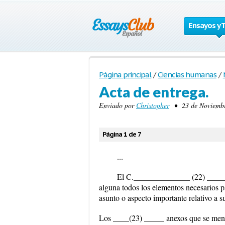
Ensayos y 
Página principal
/
Ciencias humanas
/
Acta de entrega.
Enviado por
Christopher
• 23 de Noviembre
Página 1 de 7
...
El C.______________ (22) _____
alguna todos los elementos necesarios p
asunto o aspecto importante relativo a s
Los ____(23) _____ anexos que se menci