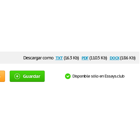
txt
pdf
docx
Descargar como
(16.3 Kb)
(110.5 Kb)
(18.6 Kb)
o
Guardar
Disponible sólo en Essays.club