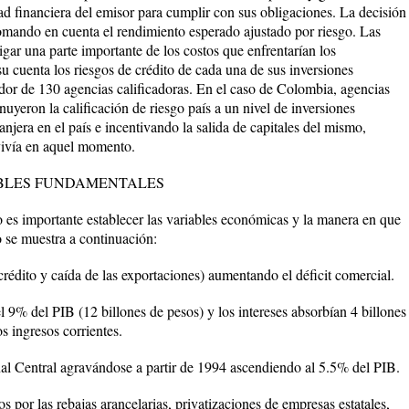
idad financiera del emisor para cumplir con sus obligaciones. La decisión
 tomando en cuenta el rendimiento esperado ajustado por riesgo. Las
igar una parte importante de los costos que enfrentarían los
 su cuenta los riesgos de crédito de cada una de sus inversiones
dor de 130 agencias calificadoras. En el caso de Colombia, agencias
nuyeron la calificación de riesgo país a un nivel de inversiones
anjera en el país e incentivando la salida de capitales del mismo,
 vivía en aquel momento.
ABLES FUNDAMENTALES
aso es importante establecer las variables económicas y la manera en que
 se muestra a continuación:
 crédito y caída de las exportaciones) aumentando el déficit comercial.
l 9% del PIB (12 billones de pesos) y los intereses absorbían 4 billones
s ingresos corrientes.
nal Central agravándose a partir de 1994 ascendiendo al 5.5% del PIB.
ios por las rebajas arancelarias, privatizaciones de empresas estatales,