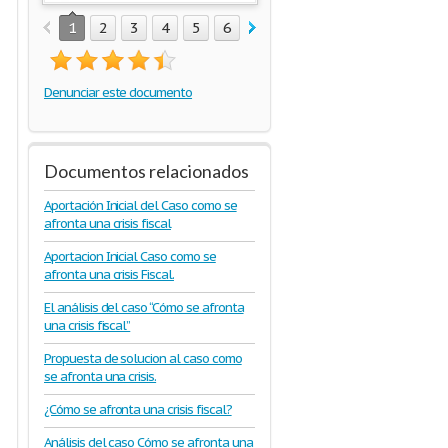
1
2
3
4
5
6
7
8
9
10
11
Denunciar este documento
Documentos relacionados
Aportación Inicial del Caso como se
afronta una crisis fiscal
Aportacion Inicial Caso como se
afronta una crisis Fiscal.
El análisis del caso “Cómo se afronta
una crisis fiscal”
Propuesta de solucion al caso como
se afronta una crisis.
¿Cómo se afronta una crisis fiscal?
Análisis del caso Cómo se afronta una