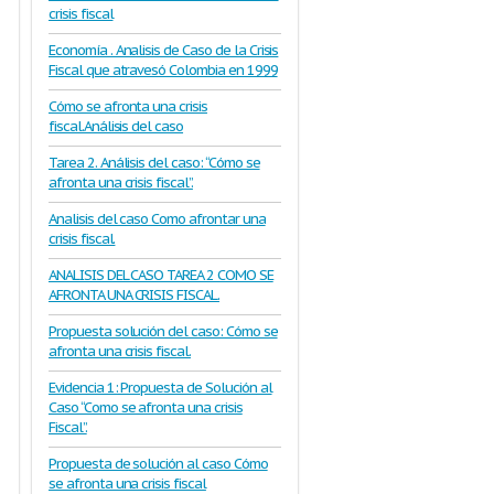
crisis fiscal
Economía . Analisis de Caso de la Crisis
Fiscal que atravesó Colombia en 1999
Cómo se afronta una crisis
fiscal.Análisis del caso
Tarea 2. Análisis del caso: “Cómo se
afronta una crisis fiscal”.
Analisis del caso Como afrontar una
crisis fiscal.
ANALISIS DEL CASO TAREA 2 COMO SE
AFRONTA UNA CRISIS FISCAL.
Propuesta solución del caso: Cómo se
afronta una crisis fiscal.
Evidencia 1: Propuesta de Solución al
Caso “Como se afronta una crisis
Fiscal”.
Propuesta de solución al caso Cómo
se afronta una crisis fiscal