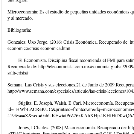
Microeconomía: Es el estudio de pequeñas unidades económicas q
y al mercado.
Bibliografía:
Gonzalez, Uxo Jorge. (2016) Crisis Económica. Recuperado de: ht
economico/crisis-economica.html
El Economista. Disciplina fiscal recomienda el FMI para salir
Recuperado de: http://eleconomista.com.mx/economia-global/2009/1
salir-crisis#
Semana. Las Crisis y sus elecciones.21 de Junio de 2009.Recupera
http://www.semana.com/especiales/articulo/las-crisis-lecciones/10
Stiglitz, E. Joseph, Walsh. E Carl. Microeconomía. Recupera
id=1HWbLACReKUC&printsec=frontcover&dq=microeconomia+d
419&sa=X&ved=0ahUKEwiatPrZ26zKAhXHjz4KHfHiD0wQ6A
Jones, I Charles. (2008) Macroeconomía. Recuperado de: h
gTR4C&printsec=frontcover&dq=macroeconom%C3%ADa&hl=e