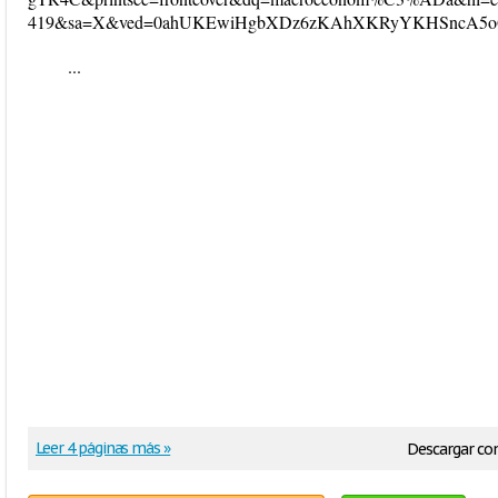
419&sa=X&ved=0ahUKEwiHgbXDz6zKAhXKRyYKHSncA5oQ6
...
Leer 4 páginas más »
Descargar c