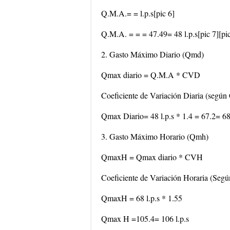
Q.M.A.= = l.p.s[pic 6]
Q.M.A. = = = 47.49= 48 l.p.s[pic 7][pic
2. Gasto Máximo Diario (Qmd)
Qmax diario = Q.M.A * CVD
Coeficiente de Variación Diaria (se
Qmax Diario= 48 l.p.s * 1.4 = 67.2= 68 
3. Gasto Máximo Horario (Qmh)
QmaxH = Qmax diario * CVH
Coeficiente de Variación Horaria (S
QmaxH = 68 l.p.s * 1.55
Qmax H =105.4= 106 l.p.s