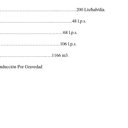
…………………………...…………200 Lts/hab/día.
……………………………..………….48 l.p.s.
…………………………………….……68 l.p.s.
…………………………………………106 l.p.s.
………………………………….…..….1166 m3.
onducción Por Gravedad