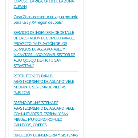
COPOSO, LA PALA, CP 10 DE LA ZONA
CURVAN
Caso “Abastecimiento de agua potable
para la I y XV región del país”
SERVICIO DE INGENIERIA DE DETALLE
DE LA ESTACION DE BOMBEO PARA EL
PROYECTO: “AMPLIACIÓN DE LOS
SERVICIOS DE AGUA POTABLE Y
ALCANTARILLADO PARA EL SECTOR DE
ALTO QOSQO DISTRITO SAN
SEBASTIÁN”.
PERFIL TECNICO PARA EL
ABASTECIMIENTO DE AGUA POTABLE
MEDIANTE SISTEMA DE PILETAS
PUBLICAS
DISEÑO DE UN SISTEMA DE
ABASTECIMIENTO DE AGUA POTABLE
COMUNIDADES EL ESPINAL Y SAN
MIGUEL, MUNICIPIO ROMULO
GALLEGOS, COJEDES
DIRECCIÓN DE INGENIERÍA Y SISTEMAS