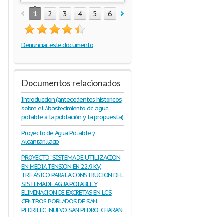
1
2
3
4
5
6
7
8
9
10
11
12
1
Denunciar este documento
Documentos relacionados
Introduccion (antecedentes históricos
sobre el Abastecimiento de agua
potable a la población y la propuesta)
Proyecto de Agua Potable y
Alcantarillado
PROYECTO “SISTEMA DE UTILIZACION
EN MEDIA TENSION EN 22.9 KV,
TRIFÁSICO PARA LA CONSTRUCION DEL
SISTEMA DE AGUA POTABLE Y
ELIMINACION DE EXCRETAS EN LOS
CENTROS POBLADOS DE SAN
PEDRILLO, NUEVO SAN PEDRO, CHARAN