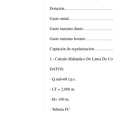
Dotación……………………………………
Gasto anual……………………………
Gasto maximo diario……………
Gasto máximo horario…………
Captación de regularización
1.- Calculo Hidráulico De Línea De C
DATOS:
- Q.md=68 l.p.s.
- LT = 2,000 m.
- H= 100 m.
- Tubería FC