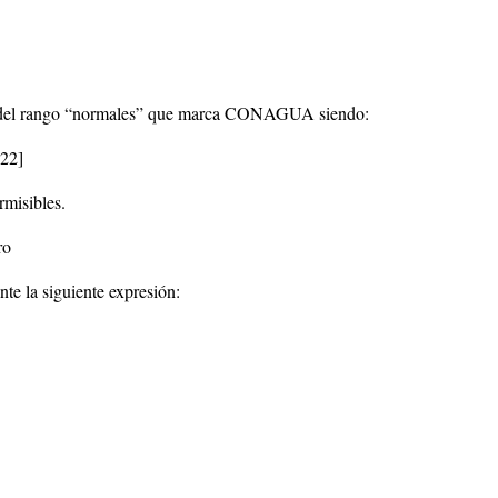
ro del rango “normales” que marca CONAGUA siendo:
22]
rmisibles.
ro
te la siguiente expresión: