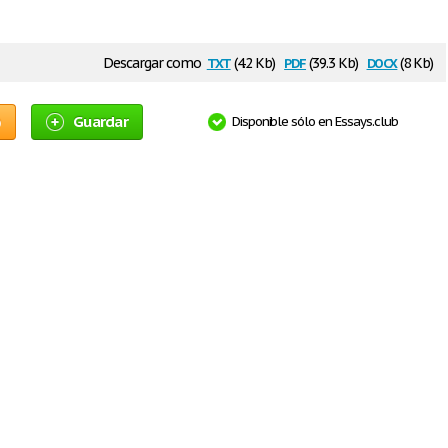
txt
pdf
docx
Descargar como
(4.2 Kb)
(39.3 Kb)
(8 Kb)
o
Guardar
Disponible sólo en Essays.club