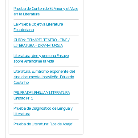
Prueba de Contenido El Amor y el Viaje
en la Literatura
La Prueba Objetiva Literatura
Ecuatoriana.
GUION: TEMARIO TEATRO - CINE /
LITERATURA – DRAMATURGIA
Literatura, cine y persona Ensayo
sobre Arráncame la vida
Literatura. El máximo exponente del
cine documental brasileño: Eduardo
Coutinho
PRUEBA DE LENGUA Y LITERATURA
Unidad Nº 1
Prueba de Diagnóstico de Lengua y
Literatura
Prueba de Literatura: “Los de Abajo”