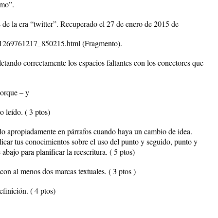
umo”.
 de la era “twitter”. Recuperado el 27 de enero de 2015 de
ps/1269761217_850215.html (Fragmento).
letando correctamente los espacios faltantes con los conectores que
porque – y
to leído. ( 3 ptos)
olo apropiadamente en párrafos cuando haya un cambio de idea.
licar tus conocimientos sobre el uso del punto y seguido, punto y
abajo para planificar la reescritura. ( 5 ptos)
con al menos dos marcas textuales. ( 3 ptos )
finición. ( 4 ptos)