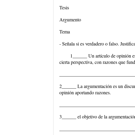
Tesis
Argumento
Tema
- Señala si es verdadero o falso. Justifica
1______ Un artículo de opinión es
cierta perspectiva, con razones que fun
_______________________________
2______ La argumentación es un discurso
opinión aportando razones.
_______________________________
3______ el objetivo de la argumentación
_______________________________