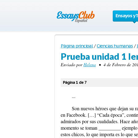
Ensayos y 
Página principal
/
Ciencias humanas
/
Prueba unidad 1 le
Enviado por
Helena
• 4 de Febrero de 201
Página 1 de 7
...
Son nuevos héroes que dejan su r
en Facebook. […] “Cada época”, continú
admirados por sus cualidades. Hace años
momento se toman _________ ejemplo f
estos chicos, lo que importa es lo que 