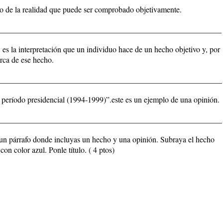
 de la realidad que puede ser comprobado objetivamente.
________________________________________________________
s la interpretación que un individuo hace de un hecho objetivo y, por
erca de ese hecho.
________________________________________________________
eríodo presidencial (1994-1999)”.este es un ejemplo de una opinión.
________________________________________________________
e un párrafo donde incluyas un hecho y una opinión. Subraya el hecho
con color azul. Ponle título. ( 4 ptos)