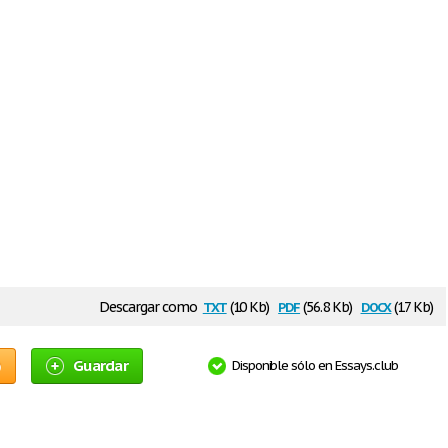
txt
pdf
docx
Descargar como
(10 Kb)
(56.8 Kb)
(17 Kb)
o
Guardar
Disponible sólo en Essays.club