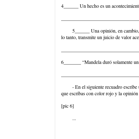
4______ Un hecho es un acontecimiento
_______________________________
5______ Una opinión, en cambio, e
lo tanto, transmite un juicio de valor ac
_______________________________
6_______ “Mandela duró solamente un p
_______________________________
- En el siguiente recuadro escrib
que escribas con color rojo y la opinión 
[pic 6]
...