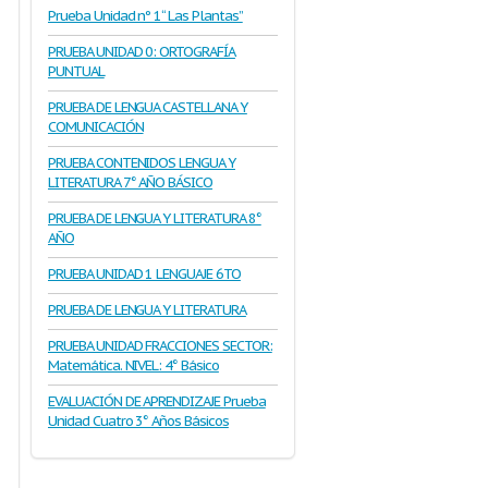
Prueba Unidad nº 1“ Las Plantas”
PRUEBA UNIDAD 0: ORTOGRAFÍA
PUNTUAL
PRUEBA DE LENGUA CASTELLANA Y
COMUNICACIÓN
PRUEBA CONTENIDOS LENGUA Y
LITERATURA 7° AÑO BÁSICO
PRUEBA DE LENGUA Y LITERATURA 8°
AÑO
PRUEBA UNIDAD 1 LENGUAJE 6TO
PRUEBA DE LENGUA Y LITERATURA
PRUEBA UNIDAD FRACCIONES SECTOR:
Matemática. NIVEL: 4° Básico
EVALUACIÓN DE APRENDIZAJE Prueba
Unidad Cuatro 3° Años Básicos