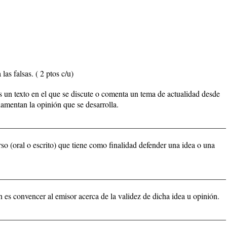
 las falsas. ( 2 ptos c/u)
 un texto en el que se discute o comenta un tema de actualidad desde
damentan la opinión que se desarrolla.
________________________________________________________
 (oral o escrito) que tiene como finalidad defender una idea o una
________________________________________________________
 es convencer al emisor acerca de la validez de dicha idea u opinión.
________________________________________________________