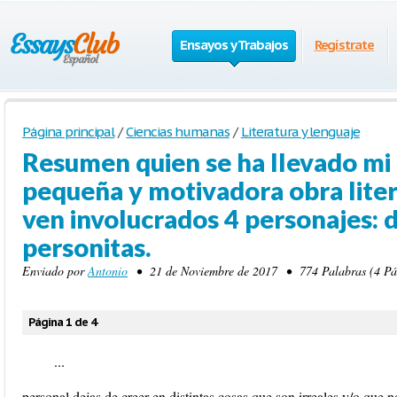
Ensayos y Trabajos
Regístrate
Página principal
/
Ciencias humanas
/
Literatura y lenguaje
Resumen quien se ha llevado mi 
pequeña y motivadora obra litera
ven involucrados 4 personajes: 
personitas.
Enviado por
Antonio
• 21 de Noviembre de 2017 • 774 Palabras (4 Pág
Página 1 de 4
...
personal dejas de creer en distintas cosas que son irreales y/o que