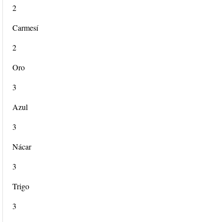
2
Carmesí
2
Oro
3
Azul
3
Nácar
3
Trigo
3