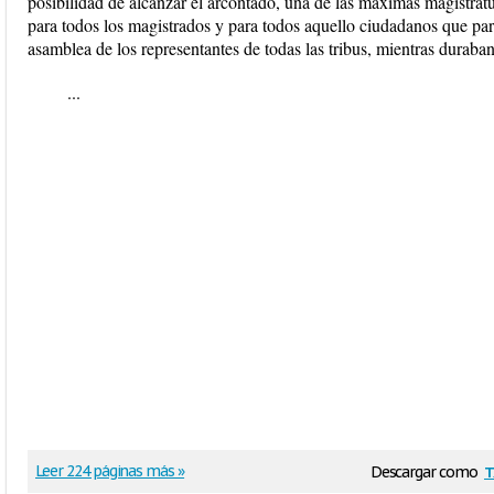
posibilidad de alcanzar el arcontado, una de las máximas magistratu
para todos los magistrados y para todos aquello ciudadanos que parti
asamblea de los representantes de todas las tribus, mientras duraban
...
t
Leer 224 páginas más »
Descargar como