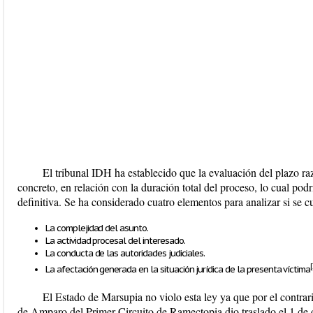
El tribunal IDH ha establecido que la evaluación del plazo ra
concreto, en relación con la duración total del proceso, lo cual podrí
definitiva. Se ha considerado cuatro elementos para analizar si se c
La complejidad del asunto.
La actividad procesal del interesado.
La conducta de las autoridades judiciales.
[
La afectación generada en la situación jurídica de la presenta víctima
El Estado de Marsupia no violo esta ley ya que por el contrar
de Amparo del Primer Circuito de Ramectopia dio traslado el 1 de 