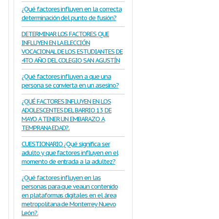
¿Qué factores influyen en la correcta
determinación del punto de fusión?
DETERMINAR LOS FACTORES QUE
INFLUYEN EN LA ELECCIÓN
VOCACIONAL DE LOS ESTUDIANTES DE
4TO AÑO DEL COLEGIO SAN AGUSTÍN
¿Qué factores influyen a que una
persona se convierta en un asesino?
¿QUÉ FACTORES INFLUYEN EN LOS
ADOLESCENTES DEL BARRIO 13 DE
MAYO A TENER UN EMBARAZO A
TEMPRANA EDAD?.
CUESTIONARIO ¿Qué significa ser
adulto y que factores influyen en el
momento de entrada a la adultez?
¿Qué factores influyen en las
personas para que veaun contenido
en plataformas digitales en el área
metropolitana de Monterrey Nuevo
León?.