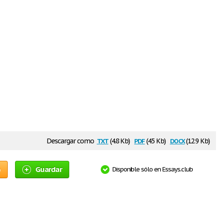
txt
pdf
docx
Descargar como
(4.8 Kb)
(45 Kb)
(12.9 Kb)
o
Guardar
Disponible sólo en Essays.club