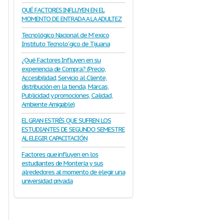
QUÉ FACTORES INFLUYEN EN EL
MOMENTO DE ENTRADA A LA ADULTEZ
Tecnológico Nacional de M´exico
Instituto Tecnolo´gico de Tijuana
¿Qué Factores Influyen en su
experiencia de Compra? (Precio,
Accesibilidad, Servicio al Cliente,
distribución en la tienda, Marcas,
Publicidad y promociones, Calidad,
Ambiente Amigable)
EL GRAN ESTRÉS QUE SUFREN LOS
ESTUDIANTES DE SEGUNDO SEMESTRE
AL ELEGIR CAPACITACIÓN
Factores que influyen en los
estudiantes de Montería y sus
alrededores al momento de elegir una
universidad privada