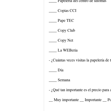
____ Papelería del centro de idiomas
____ Copias CCI
____ Pape TEC
____ Copy Club
____ Copy Net
____ La WEBeria
- ¿Cuántas veces visitas la papelería de
____ Día
____ Semana
- ¿Qué tan importante es el precio para 
__ Muy importante __ Importante __ Po