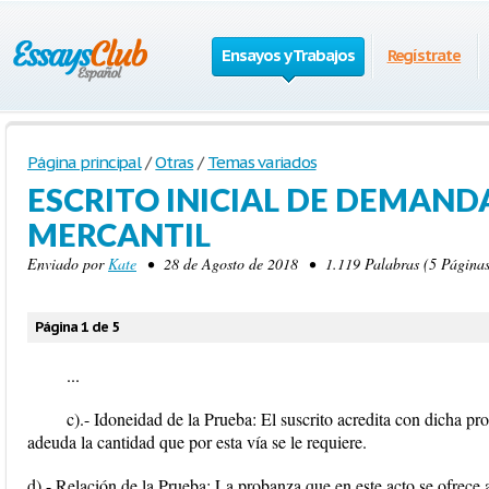
Ensayos y Trabajos
Regístrate
Página principal
/
Otras
/
Temas variados
ESCRITO INICIAL DE DEMAND
MERCANTIL
Enviado por
Kate
• 28 de Agosto de 2018 • 1.119 Palabras (5 Páginas
Página 1 de 5
...
c).- Idoneidad de la Prueba: El suscrito acredita con dicha 
adeuda la cantidad que por esta vía se le requiere.
d).- Relación de la Prueba: La probanza que en este acto se ofrece a