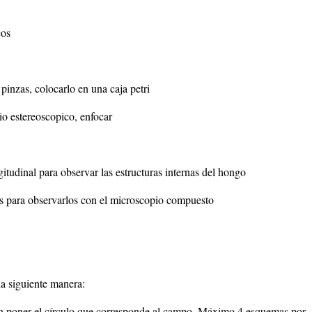
cos
pinzas, colocarlo en una caja petri
pio estereoscopico, enfocar
gitudinal para observar las estructuras internas del hongo
tos para observarlos con el microscopio compuesto
la siguiente manera:
 sin poner el círculo que corresponde al campo. Máximo 4 esquemas por