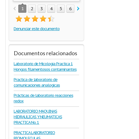
1
2
3
4
5
6
7
8
Denunciar este documento
Documentos relacionados
Laboratorio de Micologia Practica 1
Hongos filamentosos contaminantes
Practica de laboratorio de
comunicaciones analogicas
Prácticas de laboratorio reacciones
redox
LABORATORIO MAQUINAS
HIDRAULICAS Y NEUMATICAS
PRACTICA No. 1
PRACTICA LABORATORIO
BIOMOLECULAS.