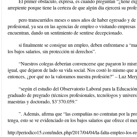
El primer obstáculo, expresa, es cuando preguntan “¿tiene exp
arrepiente porque tiene la certeza de que algún día ejercerá su profe
pero transcurridos meses o unos años de haber egresado y de a
profesional, ya sea en las agencias de empleo o visitando empresas
encuentran, dando un sentimiento de sentirse decepcionado.
si finalmente se consigue un empleo, deben enfrentarse a “mala
los bajos salarios, sin protección ni derechos”.
“Nuestros colegas deberían convencerse que pagaron lo mismo
igual, que dejaron de lado su vida social. Nos costó lo mismo que 
entonces, ¿por qué no la valoramos nuestra profesión?” – Luz Mer
“según el estudio del Observatorio Laboral para la Educació
graduado de pregrado (técnicos profesionales, tecnólogos y univers
maestrías y doctorado, $3’370.059.”
”. Además, afirma que “las compañías no contratan por la prof
tenga, esto se ve evidenciado en los bajos salarios que ofrece el m
http://periodico15.com/index.php/2017/04/04/la-falta-empleo-los-r