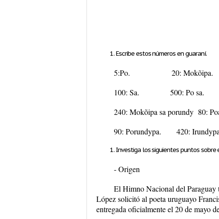
Escribe estos números en guaraní.
5:Po. 20: Mokõipa. 
100: Sa. 500: Po sa. 33
240: Mokõipa sa porundy 80: P
90: Porundypa. 420: Irundyp
Investiga los siguientes puntos sobre
- Origen
El Himno Nacional del Paraguay t
López solicitó al poeta uruguayo Franci
entregada oficialmente el 20 de mayo d