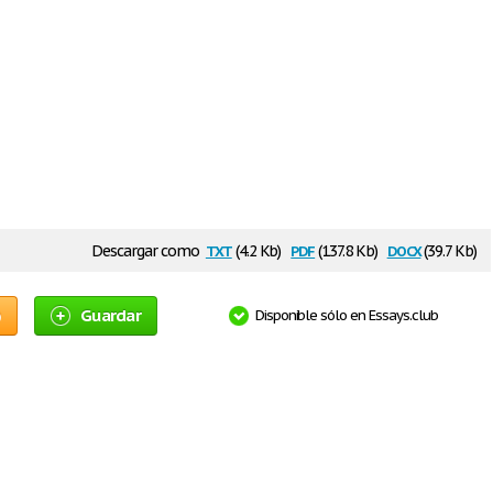
txt
pdf
docx
Descargar como
(4.2 Kb)
(137.8 Kb)
(39.7 Kb)
o
Guardar
Disponible sólo en Essays.club