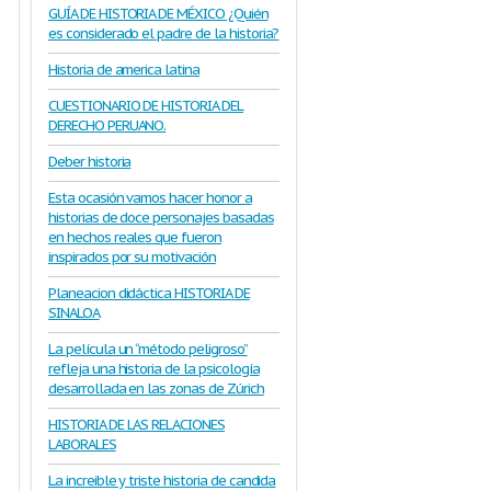
GUÍA DE HISTORIA DE MÉXICO ¿Quién
es considerado el padre de la historia?
Historia de america latina
CUESTIONARIO DE HISTORIA DEL
DERECHO PERUANO.
Deber historia
Esta ocasión vamos hacer honor a
historias de doce personajes basadas
en hechos reales que fueron
inspirados por su motivación
Planeacion didáctica HISTORIA DE
SINALOA
La película un “método peligroso”
refleja una historia de la psicología
desarrollada en las zonas de Zúrich
HISTORIA DE LAS RELACIONES
LABORALES
La increible y triste historia de candida