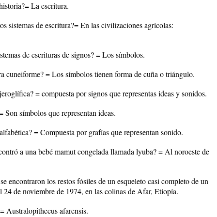
historia?= La escritura.
s sistemas de escritura?= En las civilizaciones agrícolas:
istemas de escrituras de signos? = Los símbolos.
tura cuneiforme? = Los símbolos tienen forma de cuña o triángulo.
jeroglífica? = compuesta por signos que representas ideas y sonidos.
 = Son símbolos que representan ideas.
alfabética? = Compuesta por grafías que representan sonido.
ncontró a una bebé mamut congelada llamada lyuba? = Al noroeste de
se encontraron los restos fósiles de un esqueleto casi completo de un
 24 de noviembre de 1974, en las colinas de Afar, Etiopía.
= Australopithecus afarensis.