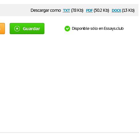
txt
pdf
docx
Descargar como
(7.8 Kb)
(50.2 Kb)
(13 Kb)
o
Guardar
Disponible sólo en Essays.club