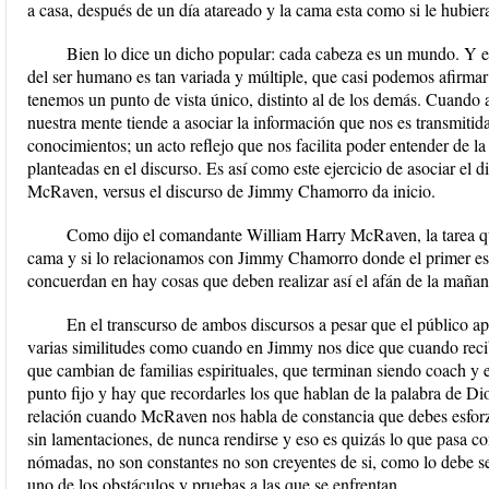
a casa, después de un día atareado y la cama esta como si le hubie
Bien lo dice un dicho popular: cada cabeza es un mundo. Y e
del ser humano es tan variada y múltiple, que casi podemos afirma
tenemos un punto de vista único, distinto al de los demás. Cuando
nuestra mente tiende a asociar la información que nos es transmitid
conocimientos; un acto reflejo que nos facilita poder entender de l
planteadas en el discurso. Es así como este ejercicio de asociar el
McRaven, versus el discurso de Jimmy Chamorro da inicio.
Como dijo el comandante William Harry McRaven, la tarea que 
cama y si lo relacionamos con Jimmy Chamorro donde el primer esp
concuerdan en hay cosas que deben realizar así el afán de la mañan
En el transcurso de ambos discursos a pesar que el público ap
varias similitudes como cuando en Jimmy nos dice que cuando recibi
que cambian de familias espirituales, que terminan siendo coach y
punto fijo y hay que recordarles los que hablan de la palabra de D
relación cuando McRaven nos habla de constancia que debes esforzar
sin lamentaciones, de nunca rendirse y eso es quizás lo que pasa con
nómadas, no son constantes no son creyentes de si, como lo debe 
uno de los obstáculos y pruebas a las que se enfrentan.