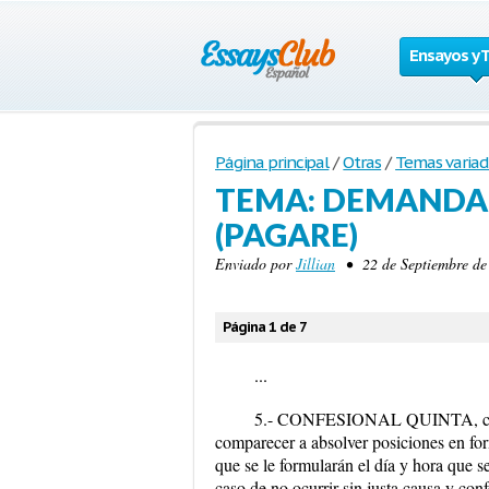
Ensayos y 
Página principal
/
Otras
/
Temas variad
TEMA: DEMANDA 
(PAGARE)
Enviado por
Jillian
• 22 de Septiembre de 
Página 1 de 7
...
5.- CONFESIONAL QUINTA, co
comparecer a absolver posiciones en fo
que se le formularán el día y hora que se
caso de no ocurrir sin justa causa y co