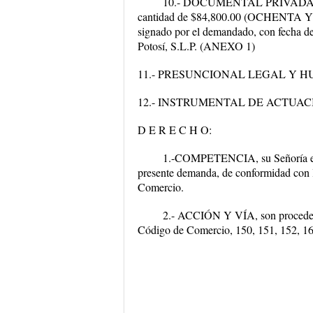
10.- DOCUMENTAL PRIVADA PRIM
cantidad de $84,800.00 (OCHENTA
signado por el demandado, con fecha d
Potosí, S.L.P. (ANEXO 1)
11.- PRESUNCIONAL LEGAL Y HUMANA,
12.- INSTRUMENTAL DE ACTUACIONES,
D E R E C H O:
1.-COMPETENCIA, su Señoría es co
presente demanda, de conformidad con l
Comercio.
2.- ACCIÓN Y VÍA, son procedente
Código de Comercio, 150, 151, 152, 167 