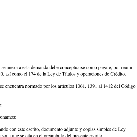
anexa a esta demanda debe conceptuarse como pagare, por reunir
 170, así como el 174 de la Ley de Títulos y operaciones de Crédito.
uentra normado por los artículos 1061, 1391 al 1412 del Código
o:
ionamos:
o con este escrito, documento adjunto y copias simples de Ley,
sona que se cita en el preámbulo del presente escrito.