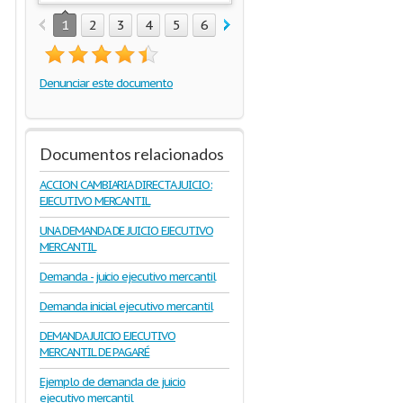
1
2
3
4
5
6
7
8
Denunciar este documento
Documentos relacionados
ACCION CAMBIARIA DIRECTA JUICIO:
EJECUTIVO MERCANTIL
UNA DEMANDA DE JUICIO EJECUTIVO
MERCANTIL
Demanda - juicio ejecutivo mercantil
Demanda inicial ejecutivo mercantil
DEMANDA JUICIO EJECUTIVO
MERCANTIL DE PAGARÉ
Ejemplo de demanda de juicio
ejecutivo mercantil