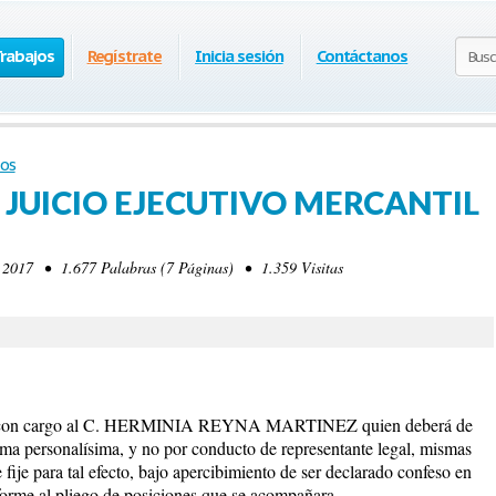
Trabajos
Regístrate
Inicia sesión
Contáctanos
os
JUICIO EJECUTIVO MERCANTIL
2017 • 1.677 Palabras (7 Páginas) • 1.359 Visitas
n cargo al C. HERMINIA REYNA MARTINEZ quien deberá de
rma personalísima, y no por conducto de representante legal, mismas
 fije para tal efecto, bajo apercibimiento de ser declarado confeso en
nforme al pliego de posiciones que se acompañara.