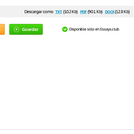
txt
pdf
docx
Descargar como
(10.2 Kb)
(90.1 Kb)
(12.8 Kb)
o
Guardar
Disponible sólo en Essays.club