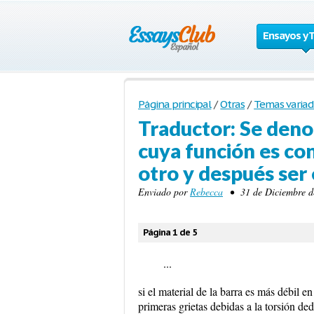
Ensayos y 
Página principal
/
Otras
/
Temas variad
Traductor: Se den
cuya función es con
otro y después ser
Enviado por
Rebecca
• 31 de Diciembre de
Página 1 de 5
...
si el material de la barra es más débil e
primeras grietas debidas a la torsión de