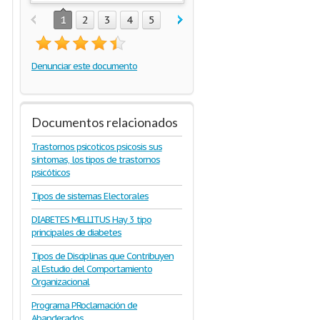
1
2
3
4
5
Denunciar este documento
Documentos relacionados
Trastornos psicoticos psicosis sus
síntomas, los tipos de trastornos
psicóticos
Tipos de sistemas Electorales
DIABETES MELLITUS Hay 3 tipo
principales de diabetes
Tipos de Disciplinas que Contribuyen
al Estudio del Comportamiento
Organizacional
Programa PRoclamación de
Abanderados