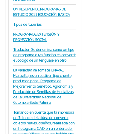
UN RESUMEN DE PROGRAMAS DE
ESTUDIO 2011 EDUCACIÓN BASICA
Tipos de tuberías
PROGRAMA DE EXTENSIÓN Y
PROYECCIÓN SOCIAL
Traductor: Se denomina como un tipo
de programa cuya función es convertir
el código de un lenguaje en otro
La variedad de tomate UNAPAL
Maravilla, es un cultivar tipo chonto,
producido por el Programa de
Mejoramiento Genético, Agronomía y
Producción de Semillas de Hortalizas
de la Universidad Nacional de
Colombia-Sede Palmira
Tomando en cuenta que la impresora
en 3d nace de la idea de convertir
objetos reales, diseños, realizada con
un holograma C.A.D en un ordenador
en estos últimos avances habido una