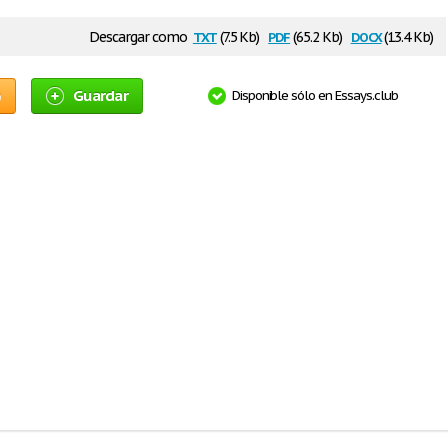
txt
pdf
docx
Descargar como
(7.5 Kb)
(65.2 Kb)
(13.4 Kb)
o
Guardar
Disponible sólo en Essays.club