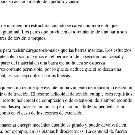
 para su accionamiento de apertura y cierre.
nto de un miembro estructural cuando se carga con momento que
ongitudinal. Los pares que producen el torcimiento de una barra son
es de torsión o torques.
 para resistir cargas torsionales que las barras macizas. Los esfuerzos
nte solida son máximos en el perímetro de la sección transversal y
 parte del material en una barra eje no hueca se esfuerza
zo cortante permisible, por lo que se deduce que si se desea una
al, se aconseja utilizar barras huecas.
uieren un resorte que ejecute un movimiento de rotación, o ejerza un
e o de tracción. El resorte helicoidal de torsión cumple esos requisitos.
l resorte helicoidal de compresión o de extensión, de alambre redondo
neral las espirales están juntas, pero con una holgura pequeña, y no
 como en el caso de los resortes de extensión.
 almacenar energía mecánica cuando es girado y puede devolverla en
a, por ejemplo, en las plantas hidroeléctricas. La cantidad de fuerza