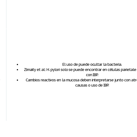
El uso de puede ocultar la bacteria.
Zimaity et al: H. pylori solo se puede encontrar en células parietal
con IBP.
R
Cambios reactivos en la mucosa deben interpretarse junto con
atr
causas
o uso de IBP.