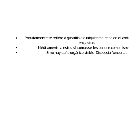
Popularmente se refiere a gastritis a cualquier molestia en el ab
epigastrio.
Médicamente a estos síntomas se les conoce como dispep
Si no hay daño orgánico visible: Dispepsia funcional.