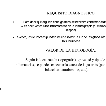
REQUISITO DIAGNÓSTICO
Para decir que alguien tiene
gastritis
, se necesita
confirmación h
→ es decir,
ver células inflamatorias en la lámina propia
(al micros
biopsia).
A veces, los leucocitos pueden incluso invadir la luz de las glándula
la submucosa.
VALOR DE LA HISTOLOGÍA:
Según la localización (topografía), gravedad y tipo de 
inflamatorias, se puede sospechar la
causa
de la gastritis (por
infecciosa, autoinmune, etc.).
.
.