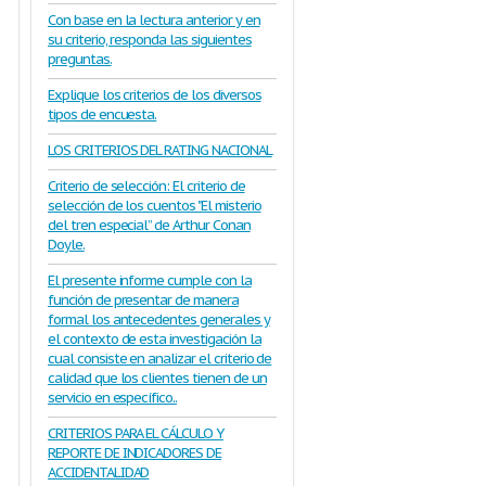
depende mucho
Con base en la lectura anterior y en
del operador y
requiere
su criterio, responda las siguientes
entrenamiento.
preguntas.
aún no está
Estudios recientes
Detección de
usando
Explique los criterios de los diversos
cambios premalignos
omoendoscopia
endoscopia de
tipos de encuesta.
I] e imágenes de
(Atrofia gástrica)
aumento +
NBI
muestran:
LOS CRITERIOS DEL RATING NACIONAL
La arquitectura
Criterio de selección: El criterio de
vascular puede
selección de los cuentos "El misterio
detectar cambios
del tren especial” de Arthur Conan
premalignos con
Doyle.
88% de precisión
.
Esto es mejor que
El presente informe cumple con la
la relación de
función de presentar de manera
pepsinógeno I/II
formal los antecedentes generales y
en sangre
(74%).
el contexto de esta investigación la
cual consiste en analizar el criterio de
calidad que los clientes tienen de un
servicio en específico..
CRITERIOS PARA EL CÁLCULO Y
REPORTE DE INDICADORES DE
ACCIDENTALIDAD