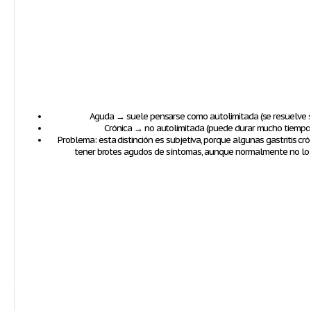
Aguda
→ suele pensarse como autolimitada (se resuelve s
Crónica
→ no autolimitada (puede durar mucho tiempo)
Problema: esta distinción es
subjetiva
, porque algunas gastritis cr
tener brotes agudos de síntomas
, aunque normalmente no lo