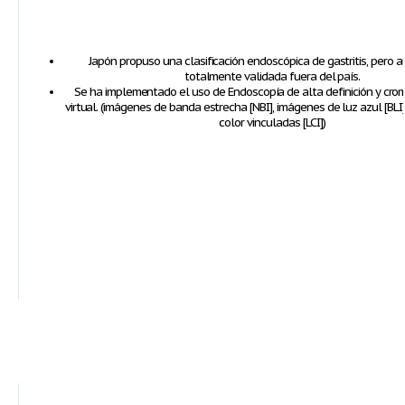
Japón propuso una clasificación endoscópica de gastritis, pero 
totalmente validada fuera del país.
Se ha implementado el uso de Endoscopía de alta definición y cr
virtual. (imágenes de banda estrecha [NBI], imágenes de luz azul [BL
color vinculadas [LCI])