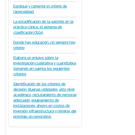
Tradicionalmente:
Explique y comente el criterio de
Linfocitos
→
racionalidad.
inflamación
crónica
La estadificación de la gastritis en la
Granulocitos
práctica clínica: el sistema de
(neutrófilos)
→
clasificación OLGA
inflamación aguda
Donde hay educación...no siempre hay
Pero esto
no
criterio
siempre se
ola).
Según tipo de
cumple
:
.
Elabora un ensayo sobre la
ónicas
pueden
células inflamatorias
investigación cualitativa y cuantitativa
Algunas gastritis
s tengan.
tomando en cuenta los siguientes
agudas pueden
criterios
tener muchos
linfocitos
(ejemplo:
Identificación de los criterios de
gastritis
decisión: Buenas utilidades, alto nivel
linfocítica).
académico, reclutamiento de personal
Algunas gastritis
crónicas pueden
adecuado, equipamiento de
tener granulocitos
instalaciones, ahorro en costos de
(ejemplo: gastritis
inversión, infraestructura y nómina, dar
por H. pylori).
prestigio al corporativo.
GASTRITIS