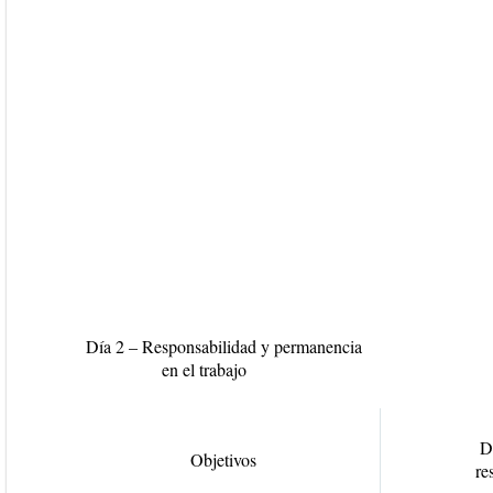
Día 2 – Responsabilidad y permanencia
en el trabajo
D
Objetivos
re