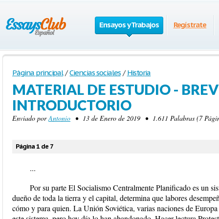
Ensayos y Trabajos
Regístrate
Página principal
/
Ciencias sociales
/
Historia
MATERIAL DE ESTUDIO - BRE
INTRODUCTORIO
Enviado por
Antonio
• 13 de Enero de 2019 • 1.611 Palabras (7 Págin
Página 1 de 7
...
Por su parte El Socialismo Centralmente Planificado es un si
dueño de toda la tierra y el capital, determina que labores desempeñ
cómo y para quien. La Unión Soviética, varias naciones de Europa 
este sistema, pero hoy día lo han abandonado. Hacer lectura Prote