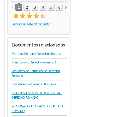
1
2
3
4
5
6
7
8
9
10
11
12
1
Denunciar este documento
Documentos relacionados
Derecho Romano. Derechos Reales
Cuestionario Derecho Romano 1
Resumen de Términos de Derecho
Romano
Caso Práctico Derecho Romano
PRINCIPALES CARACTERISTICAS DEL
DERECHO ROMANO
PERSONA COLECTIVA EN EL DERECHO
ROMANO