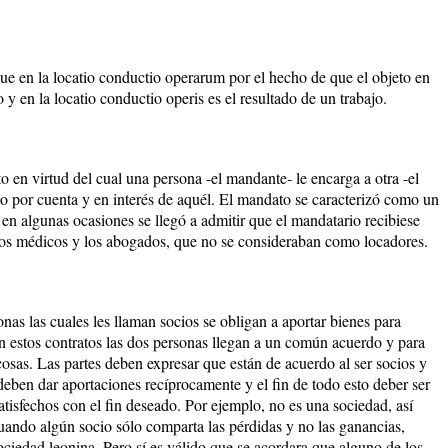
ue en la locatio conductio operarum por el hecho de que el objeto en
o y en la locatio conductio operis es el resultado de un trabajo.
 en virtud del cual una persona -el mandante- le encarga a otra -el
o por cuenta y en interés de aquél. El mandato se caracterizó como un
en algunas ocasiones se llegó a admitir que el mandatario recibiese
os médicos y los abogados, que no se consideraban como locadores.
onas las cuales les llaman socios se obligan a aportar bienes para
En estos contratos las dos personas llegan a un común acuerdo y para
 cosas. Las partes deben expresar que están de acuerdo al ser socios y
deben dar aportaciones recíprocamente y el fin de todo esto deber ser
atisfechos con el fin deseado. Por ejemplo, no es una sociedad, así
ando algún socio sólo comparta las pérdidas y no las ganancias,
ociedad leonina. Pero sí es válido que se acordara que alguno de los