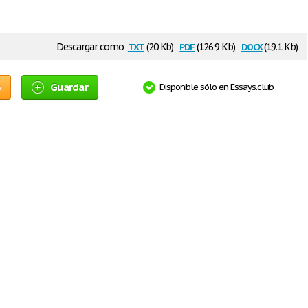
txt
pdf
docx
Descargar como
(20 Kb)
(126.9 Kb)
(19.1 Kb)
o
Guardar
Disponible sólo en Essays.club