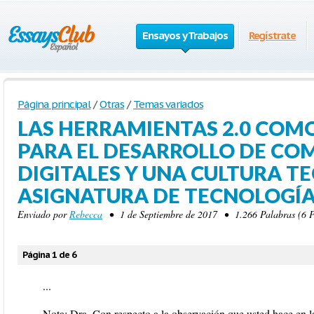
Ensayos y Trabajos
Regístrate
Página principal
/
Otras
/
Temas variados
LAS HERRAMIENTAS 2.0 COM
PARA EL DESARROLLO DE CO
DIGITALES Y UNA CULTURA T
ASIGNATURA DE TECNOLOGÍA
Enviado por
Rebecca
• 1 de Septiembre de 2017 • 1.266 Palabras (6 P
Página 1 de 6
...
Nota: Dra. Con respecto a la observación que usted hace en la