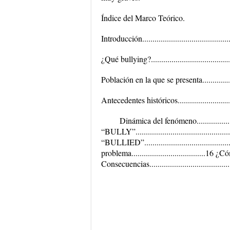
Índice del Marco Teórico.
Introducción.............................................
¿Qué bullying?.........................................
Población en la que se presenta....................
Antecedentes históricos..............................
Dinámica del fenómeno......................
“BULLY”..............................................
“BULLIED”.......................................
problema....................................16 ¿Cómo
Consecuencias..........................................