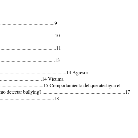
..........................................9
..........................................10
.......................................11
........................................13
................................................14 Agresor
..................................14 Víctima
......................................15 Comportamiento del que atestigua el
 detectar bullying? ...................................................................17
.........................................18