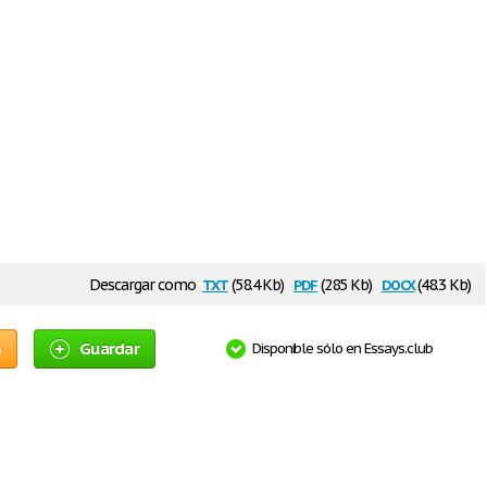
txt
pdf
docx
Descargar como
(58.4 Kb)
(285 Kb)
(48.3 Kb)
o
Guardar
Disponible sólo en Essays.club