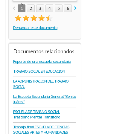
1
2
3
4
5
6
7
8
9
10
11
12
1
Denunciar este documento
Documentos relacionados
Reporte de una escuela secundaria
TRABAJO SOCIAL EN EDUCACION
LA ADMINISTRACION DEL TRABAJO
SOCIAL
La Escuela Secundaria General “Benito
Juárez”
ESCUELA DE TRABAJO SOCIAL
Trastorno Mental Transitorio
Trabajo final ESCUELA DE CIENCIAS
SOCIALES ARTES Y HUMANIDADES