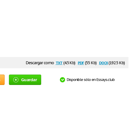
txt
pdf
docx
Descargar como
(4.5 Kb)
(55 Kb)
(192.5 Kb)
o
Guardar
Disponible sólo en Essays.club