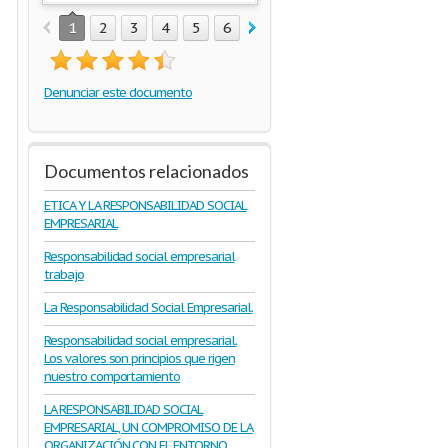
1
2
3
4
5
6
7
8
9
10
11
Denunciar este documento
Documentos relacionados
ETICA Y LA RESPONSABILIDAD SOCIAL
EMPRESARIAL
Responsabilidad social empresarial
trabajo
La Responsabilidad Social Empresarial.
Responsabilidad social empresarial.
Los valores son principios que rigen
nuestro comportamiento
LA RESPONSABILIDAD SOCIAL
EMPRESARIAL, UN COMPROMISO DE LA
ORGANIZACIÓN CON EL ENTORNO