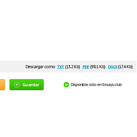
txt
pdf
docx
Descargar como
(13.2 Kb)
(98.1 Kb)
(17.4 Kb)
o
Guardar
Disponible sólo en Essays.club