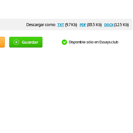
txt
pdf
docx
Descargar como
(9.7 Kb)
(83.5 Kb)
(12.5 Kb)
o
Guardar
Disponible sólo en Essays.club