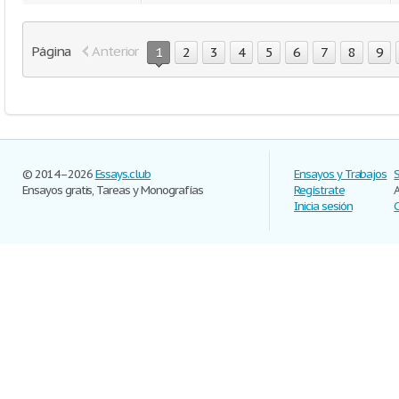
Página
Anterior
1
2
3
4
5
6
7
8
9
© 2014–2026
Essays.club
Ensayos y Trabajos
Ensayos gratis, Tareas y Monografías
Regístrate
Inicia sesión