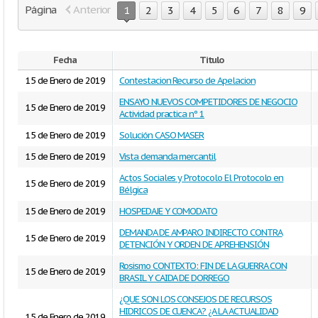
Página
Anterior
1
2
3
4
5
6
7
8
9
Fecha
Titulo
15 de Enero de 2019
Contestacion Recurso de Apelacion
ENSAYO NUEVOS COMPETIDORES DE NEGOCIO
15 de Enero de 2019
Actividad practica nº 1
15 de Enero de 2019
Solución CASO MASER
15 de Enero de 2019
Vista demanda mercantil
Actos Sociales y Protocolo El Protocolo en
15 de Enero de 2019
Bélgica
15 de Enero de 2019
HOSPEDAJE Y COMODATO
DEMANDA DE AMPARO INDIRECTO CONTRA
15 de Enero de 2019
DETENCIÓN Y ORDEN DE APREHENSIÓN
Rosismo CONTEXTO: FIN DE LA GUERRA CON
15 de Enero de 2019
BRASIL Y CAIDA DE DORREGO
¿QUE SON LOS CONSEJOS DE RECURSOS
HIDRICOS DE CUENCA? ¿A LA ACTUALIDAD
15 de Enero de 2019