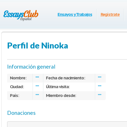
Ensayos y Trabajos
Regístrate
Perfil de Ninoka
Información general
Nombre:
Fecha de nacimiento:
***
***
Ciudad:
Última visita:
***
***
País:
Miembro desde:
***
***
Donaciones