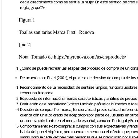
decía directamente cómo se sentía la mujer. En este sentido, se creó
regla, ¿y qué?»
Figura 1
Toallas sanitarias Marca First - Renova
[pic 2]
Nota.
Tomado de https://myrenova.com/us/en/products/
¿Cómo se puede recrear las etapas del proceso de compra de un consu
De acuerdo con Etzel (2004), el proceso de decisión de compra de los
Reconocimiento de la necesidad: de sentirse limpios, funcional (sobre
tener una fragancia.
Búsqueda de información: mismas características y análisis de precio
Evaluación de alternativas: Existen también pañuelos húmedos o toal
Decisión de compra: Por marca, funcionalidad, precio calidad, referenc
cuenta con un alto grado de aceptación por parte del usuario en ot
una innovación tanto en el mercado español, como en Portugal y Franc
Comportamiento Post-compra: si cumplió con sus expectativas y rendim
habla del papel higiénico, pero nunca se menciona el efecto que prov
limpio porque cada vez hay más personas que se preocupan por su bien