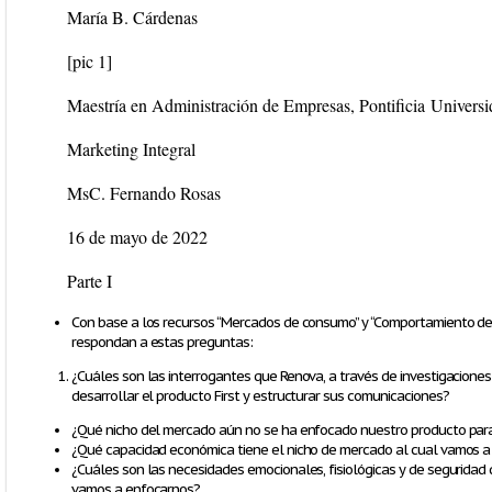
María B. Cárdenas
[pic 1]
Maestría en Administración de Empresas,
Pontificia
Universi
Marketing Integral
MsC. Fernando Rosas
16 de mayo de 2022
Parte I
Con base a los recursos “Mercados de consumo” y “Comportamiento de 
respondan a estas preguntas:
¿Cuáles son las interrogantes que Renova, a través de investigacion
desarrollar el producto First y estructurar sus comunicaciones?
¿Qué nicho del mercado aún no se ha enfocado nuestro producto para
¿Qué capacidad económica tiene el nicho de mercado al cual vamos a
¿Cuáles son las necesidades emocionales, fisiológicas y de seguridad
vamos a enfocarnos?