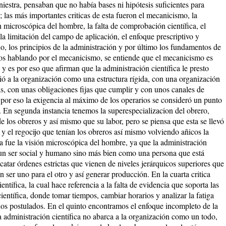
iniestra, pensaban que no había bases ni hipótesis suficientes para
 las más importantes criticas de esta fueron el mecanicismo, la
n microscópica del hombre, la falta de comprobación científica, el
a limitación del campo de aplicación, el enfoque prescriptivo y
o, los principios de la administración y por último los fundamentos de
mos hablando por el mecanicismo, se entiende que el mecanicismo es
 es por eso que afirman que la administración científica le presto
ó a la organización como una estructura rígida, con una organización
s, con unas obligaciones fijas que cumplir y con unos canales de
por eso la exigencia al máximo de los operarios se consideró un punto
a. En segunda instancia tenemos la superespecializacion del obrero,
e los obreros y así mismo que su labor, pero se piensa que esta se llevó
y el regocijo que tenían los obreros así mismo volviendo añicos la
a fue la visión microscópica del hombre, ya que la administración
un ser social y humano sino más bien como una persona que está
atar órdenes estrictas que vienen de niveles jerárquicos superiores que
 ser uno para el otro y así generar producción. En la cuarta critica
tífica, la cual hace referencia a la falta de evidencia que soporta las
científica, donde tomar tiempos, cambiar horarios y analizar la fatiga
hos postulados. En el quinto encontramos el enfoque incompleto de la
a administración científica no abarca a la organización como un todo,