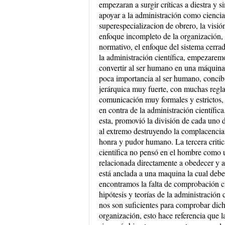
empezaran a surgir críticas a diestra y s
apoyar a la administración como ciencia;
superespecializacion de obrero, la visió
enfoque incompleto de la organización, l
normativo, el enfoque del sistema cerrad
la administración científica, empezare
convertir al ser humano en una máquina y
poca importancia al ser humano, concibi
jerárquica muy fuerte, con muchas regla
comunicación muy formales y estrictos, 
en contra de la administración científic
esta, promovió la división de cada uno d
al extremo destruyendo la complacencia 
honra y pudor humano. La tercera critic
científica no pensó en el hombre como 
relacionada directamente a obedecer y ac
está anclada a una maquina la cual deben
encontramos la falta de comprobación cien
hipótesis y teorías de la administración 
nos son suficientes para comprobar dic
organización, esto hace referencia que l