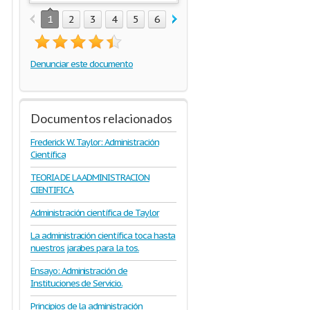
1
2
3
4
5
6
Denunciar este documento
Documentos relacionados
Frederick W. Taylor: Administración
Científica
TEORIA DE LA ADMINISTRACION
CIENTIFICA.
Administración científica de Taylor
La administración científica toca hasta
nuestros jarabes para la tos.
Ensayo: Administración de
Instituciones de Servicio.
Principios de la administración