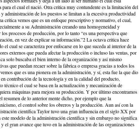
s aspectos formales y deja a un lado al ser humano el cual está
 para el cual el nació. Otra crítica muy contundente es la limitación del
 y administración de los puestos se limitan a la excesiva productividad
ima crítica vemos que es un enfoque prescriptivo y normativo, el cual,
specialmente a su Administración creando una homogeneidad y
r los procesos de producción, por lo tanto “es una perspectiva que
zación, en vez de explicar su información.”2 La octava critica hace
o el cual se caracteriza por enfocarse en lo que suceda al interior de la
tores externos que pueda afectar la producción o incluso las ventas, por
fica solo buscaba el bien interno de la organización y así mismo
ativas que puedan recaer sobre la fábrica o empresa gracias a todos los
a vemos que es una pionera en la administración, y sí, esta fue la que dio
, en contribución de la tecnología y en la calidad del producto,
o técnico el cual se basa en la actualización y mecanización de
quiera máquinas para mejora su producción. Y por último encontramos
el resumen de lo anterior mente dicho, por ejemplo que la
nicismo, el control sobre los obreros y la producción. Aun así con la
istración científica Taylor tuvo una gran influencia en el siglo XX por
 este modelo de la administración científica y sin embargo no significa
a y el gran avance que tuvo en la administración de las organizaciones