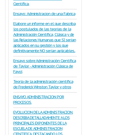
Científica.
Ensayo: Administracion de una Fabrica
Elabore un informe en el que describa
los postulados de las teorías de la
Administración Científica, Clásica y de
las Relaciones Humanas que SI serían
aplicados en su gestión y los que
definitivamente NO serían aplicables..
Ensayo sobre Administraciòn Científica
de Taylor - Administración Clásica de
Fayol
Teoría de la administración científica
de Frederick Winston Taylor y otros
ENSAYO ADMINISTRACION POR
PROCESOS.
EVOLUCION DE LA ADMINISTRACION.
DESCRIBA DETALLADAMENTE A LOS
PRINCIPALES EXPONENTES DE LA
ESCUELA DE ADMINISTRACION
CIENTIFICA, DESTACANDO LOS