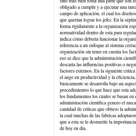
sino más bien toma una parte que son lo
obligado a cumplir y a ejecutar una tarea
campo de aplicación, el cual los diseños
que querían lograr los jefes. En la sépt
forma rígidamente a la organización e
normatividad dentro de esta para regula
indica cómo debería funcionar la organi
referencia a un enfoque al sistema cerrad
organización sin tener en cuenta los fac
eso se dice que la administración cientí
descarta las influencias positivas o neg
factores externos. En la siguiente crític
el auge en productividad y la eficiencia
básicamente se desarrolla bajo un aspect
procedimientos lo que hace que esta ad
los fundamentos los cuales se basan en 
administración científica genero el meca
cantidad de críticas que obtuvo la admin
la cual muchas de las fabricas adoptaron
que a esta se le desmerite la importanci
de hoy en día.