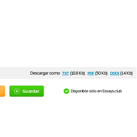
txt
pdf
docx
Descargar como
(10.8 Kb)
(50 Kb)
(14 Kb)
o
Guardar
Disponible sólo en Essays.club