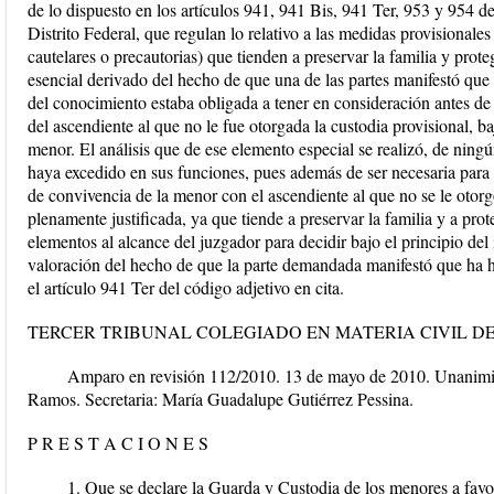
de lo dispuesto en los artículos 941, 941 Bis, 941 Ter, 953 y 954 d
Distrito Federal, que regulan lo relativo a las medidas provisiona
cautelares o precautorias) que tienden a preservar la familia y prot
esencial derivado del hecho de que una de las partes manifestó que 
del conocimiento estaba obligada a tener en consideración antes de
del ascendiente al que no le fue otorgada la custodia provisional, baj
menor. El análisis que de ese elemento especial se realizó, de ning
haya excedido en sus funciones, pues además de ser necesaria para 
de convivencia de la menor con el ascendiente al que no se le otorg
plenamente justificada, ya que tiende a preservar la familia y a pro
elementos al alcance del juzgador para decidir bajo el principio del 
valoración del hecho de que la parte demandada manifestó que ha h
el artículo 941 Ter del código adjetivo en cita.
TERCER TRIBUNAL COLEGIADO EN MATERIA CIVIL DE
Amparo en revisión 112/2010. 13 de mayo de 2010. Unanimi
Ramos. Secretaria: María Guadalupe Gutiérrez Pessina.
P R E S T A C I O N E S
1. Que se declare la Guarda y Custodia de los menores 