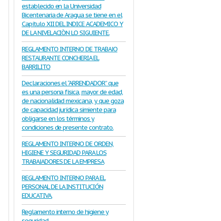
establecido en la Universidad
Bicentenaria de Aragua se tiene en el
Capítulo XII DEL INDICE ACADEMICO Y
DE LA NIVELACIÒN LO SIGUIENTE.
REGLAMENTO INTERNO DE TRABAJO
RESTAURANTE CONCHERIA EL
BARRILITO
Declaraciones el “ARRENDADOR” que
es una persona física, mayor de edad,
de nacionalidad mexicana, y que goza
de capacidad jurídica simiente para
obligarse en los términos y
condiciones de presente contrato.
REGLAMENTO INTERNO DE ORDEN,
HIGIENE Y SEGURIDAD PARA LOS
TRABAJADORES DE LA EMPRESA
REGLAMENTO INTERNO PARA EL
PERSONAL DE LA INSTITUCIÓN
EDUCATIVA.
Reglamento interno de higiene y
seguridad