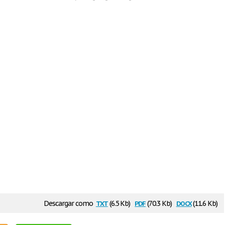
txt
pdf
docx
Descargar como
(6.5 Kb)
(70.3 Kb)
(11.6 Kb)