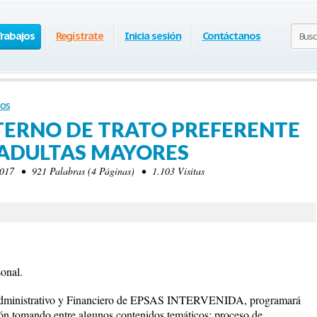
Trabajos
Regístrate
Inicia sesión
Contáctanos
os
ERNO DE TRATO PREFERENTE
 ADULTAS MAYORES
017 • 921 Palabras (4 Páginas) • 1.103 Visitas
sonal.
Administrativo y Financiero de EPSAS INTERVENIDA, programará
ión tomando entre algunos contenidos temáticos; proceso de