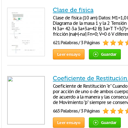
Clase de física
Clase de física (10 am) Datos: M1=1,
Diagrama de la masa 1 y la 2 Tensión
N 3a= 42-3a 3a+3a=42 B) 3a=T T=3(7)=
fricción |na|=|-na’| Fn=0; V=0 ó V difer
621 Palabras / 3 Páginas
Leer ensayo
Guardar
Coeficiente de Restitución 
Coeficiente de Restitución “e” Cuando
por acción de uno o de ambos cuerpo
de acuerdo a la manera y las consecu
de Movimiento “p” siempre se conserv
665 Palabras / 3 Páginas
Leer ensayo
Guardar