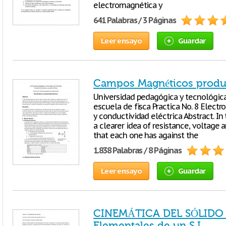
electromagnética y
641 Palabras / 3 Páginas
Leer ensayo
Guardar
Campos Magnéticos produ
Universidad pedagógica y tecnológica
escuela de fisca Practica No. 8 Elec
y conductividad eléctrica Abstract. In 
a clearer idea of ​​resistance, voltage
that each one has against the
1.838 Palabras / 8 Páginas
Leer ensayo
Guardar
CINEMÁTICA DEL SÓLIDO L
Elementales de un S.I.