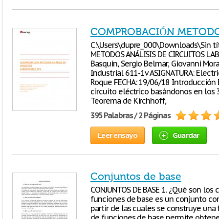
COMPROBACIÓN METODOS
C:\Users\dupre_000\Downloads\Sin t
METODOS ANÁLISIS DE CIRCUITOS LA
Basquin, Sergio Belmar, Giovanni Mor
Industrial 611-1v ASIGNATURA: Electri
Roque FECHA: 19/06/18 Introducción 
circuito eléctrico basándonos en los 
Teorema de Kirchhoff,
395 Palabras / 2 Páginas
Leer ensayo
Guardar
Conjuntos de base
CONJUNTOS DE BASE 1. ¿Qué son los c
funciones de base es un conjunto c
partir de las cuales se construye una
de funciones de base permite obtener