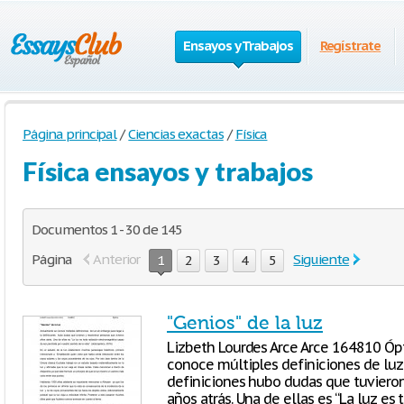
Ensayos y Trabajos
Regístrate
Página principal
/
Ciencias exactas
/
Física
Física ensayos y trabajos
Documentos 1 - 30 de 145
Página
Anterior
Siguiente
1
2
3
4
5
"Genios" de la luz
Lizbeth Lourdes Arce Arce 164810 Ópt
conoce múltiples definiciones de luz 
definiciones hubo dudas que tuvieron
años atrás. Una de ellas es “La luz e