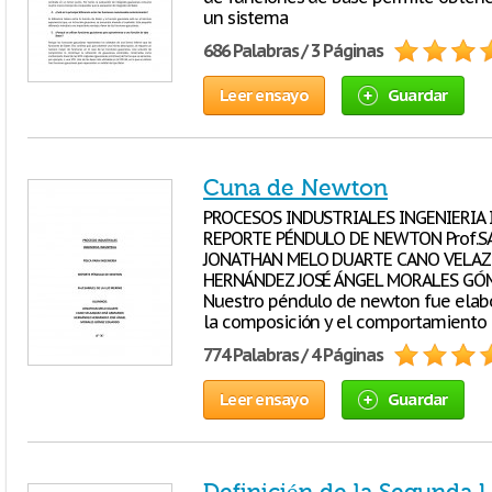
un sistema
686 Palabras / 3 Páginas
Leer ensayo
Guardar
Cuna de Newton
PROCESOS INDUSTRIALES INGENIERIA I
REPORTE PÉNDULO DE NEWTON Prof.S
JONATHAN MELO DUARTE CANO VELA
HERNÁNDEZ JOSÉ ÁNGEL MORALES GÓME
Nuestro péndulo de newton fue elabo
la composición y el comportamiento
774 Palabras / 4 Páginas
Leer ensayo
Guardar