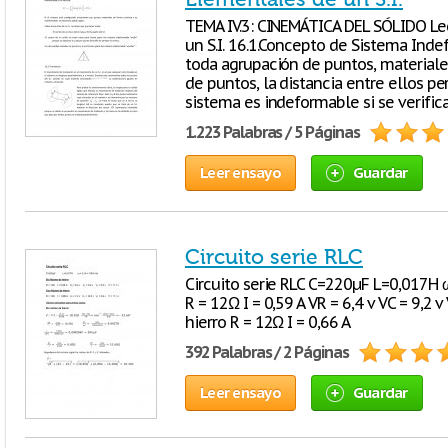
TEMA IV.3: CINEMÁTICA DEL SÓLIDO Le
un S.I. 16.1.Concepto de Sistema Ind
toda agrupación de puntos, materiales
de puntos, la distancia entre ellos p
sistema es indeformable si se verifica
1.223 Palabras / 5 Páginas
Leer ensayo
Guardar
Circuito serie RLC
Circuito serie RLC C=220µF L=0,017H ω
R = 12Ω I = 0,59 A VR = 6,4 v VC = 9,2 
hierro R = 12Ω I = 0,66 A
392 Palabras / 2 Páginas
Leer ensayo
Guardar