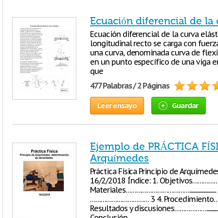
Ecuación diferencial de la 
Ecuación diferencial de la curva elás
longitudinal recto se carga con fuerz
una curva, denominada curva de flexió
en un punto específico de una viga 
que
477 Palabras / 2 Páginas
Leer ensayo
Guardar
Ejemplo de PRÁCTICA FÍSI
Arquímedes
Práctica Física Principio de Arquímed
16/2/2018 Índice: 1. Objetivos…………
Materiales………………………………......................
…………………………… 3 4. Procedimiento
Resultados y discusiones……………….....................
Conclusión………………………………… ……………. 7 1