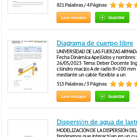
821 Palabras / 4 Páginas
Leer ensayo
Guardar
Diagrama de cuerpo libre
UNIVERSIDAD DE LAS FUERZAS ARMADA 
Fecha Dinámica Apellidos y nombres:
26/05/2023 Tema: Deber Docente Ing.
cilindro macizo A de radio R=200 m
mediante un cable flexible a un
515 Palabras / 3 Páginas
Leer ensayo
Guardar
Dispersión de agua de last
MODELIZACIÓN DE LA DISPERSIÓN DEL 
fenómenos que interactúan en un cue