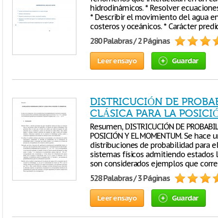
hidrodinámicos. * Resolver ecuaciones
* Describir el movimiento del agua 
costeros y oceánicos. * Carácter predi
280 Palabras / 2 Páginas
Leer ensayo
Guardar
DISTRICUCIÓN DE PROBA
CLÁSICA PARA LA POSIC
Resumen, DISTRICUCIÓN DE PROBABIL
POSICIÓN Y EL MOMENTUM. Se hace un
distribuciones de probabilidad para e
sistemas físicos admitiendo estados l
son considerados ejemplos que corre
528 Palabras / 3 Páginas
Leer ensayo
Guardar