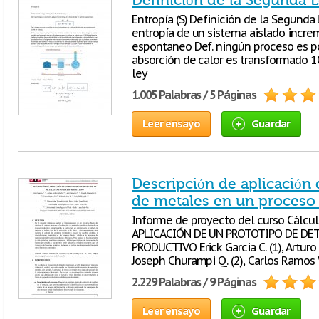
Definición de la Segunda 
Entropía (S) Definición de la Segunda
entropía de un sistema aislado incre
espontaneo Def. ningún proceso es pos
absorción de calor es transformado 1
ley
1.005 Palabras / 5 Páginas
Leer ensayo
Guardar
Descripción de aplicación 
de metales en un proceso
Informe de proyecto del curso Cálcul
APLICACIÓN DE UN PROTOTIPO DE DE
PRODUCTIVO Erick Garcia C. (1), Arturo E
Joseph Churampi Q. (2), Carlos Ramos V.
2.229 Palabras / 9 Páginas
Leer ensayo
Guardar