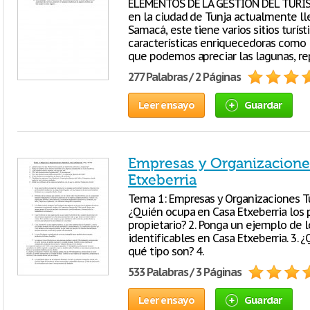
ELEMENTOS DE LA GESTION DEL TURIS
en la ciudad de Tunja actualmente l
Samacá, este tiene varios sitios turí
características enriquecedoras como 
que podemos apreciar las lagunas, re
277 Palabras / 2 Páginas
Leer ensayo
Guardar
Empresas y Organizaciones
Etxeberria
Tema 1: Empresas y Organizaciones Turí
¿Quién ocupa en Casa Etxeberria los p
propietario? 2. Ponga un ejemplo de 
identificables en Casa Etxeberria. 3. 
qué tipo son? 4.
533 Palabras / 3 Páginas
Leer ensayo
Guardar