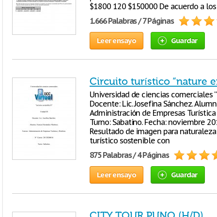
$1800 120 $150000 De acuerdo a los
1.666 Palabras / 7 Páginas
Leer ensayo
Guardar
Circuito turístico “nature 
Universidad de ciencias comerciales “t
Docente: Lic. Josefina Sánchez. Alumn
Administración de Empresas Turística
Turno: Sabatino. Fecha: noviembre 201
Resultado de imagen para naturaleza 
turístico sostenible con
875 Palabras / 4 Páginas
Leer ensayo
Guardar
CITY TOUR PUNO (H/D)