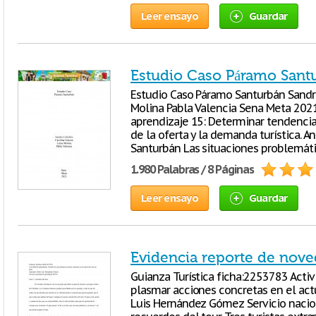
Leer ensayo
Guardar
Estudio Caso Páramo Sant
Estudio Caso Páramo Santurbán Sandra
Molina Pabla Valencia Sena Meta 2021
aprendizaje 15: Determinar tendencias
de la oferta y la demanda turística. A
Santurbán Las situaciones problemáti
1.980 Palabras / 8 Páginas
Leer ensayo
Guardar
Evidencia reporte de nove
Guianza Turística ficha:2253783 Activ
plasmar acciones concretas en el actu
Luis Hernández Gómez Servicio nacion