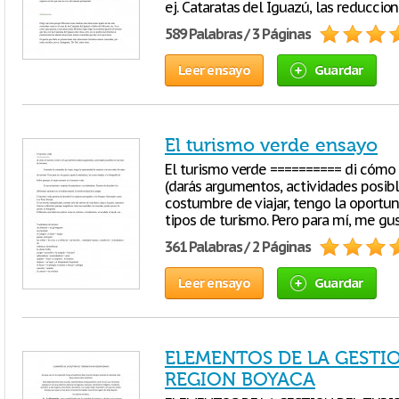
ej. Cataratas del Iguazú, las reduccio
589 Palabras / 3 Páginas
Leer ensayo
Guardar
El turismo verde ensayo
El turismo verde ========== di cómo 
(darás argumentos, actividades posibl
costumbre de viajar, tengo la oportun
tipos de turismo. Pero para mí, me gus
361 Palabras / 2 Páginas
Leer ensayo
Guardar
ELEMENTOS DE LA GESTI
REGION BOYACA