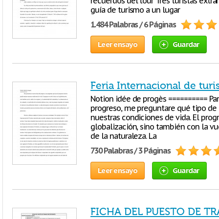
recuerdos del tour Tres turistas extr
guía de turismo a un lugar
1.484 Palabras / 6 Páginas
Leer ensayo
Guardar
Feria Internacional de tur
Notion idée de progès ========== Par
progreso, me preguntare qué tipo de 
nuestras condiciones de vida. El prog
globalización, sino también con la vue
de la naturaleza. La
730 Palabras / 3 Páginas
Leer ensayo
Guardar
FICHA DEL PUESTO DE T