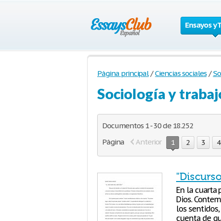
Ensayos y 
Página principal
/
Ciencias sociales
/
So
Sociología y trabaj
Documentos 1 - 30 de 18.252
Página
Anterior
1
2
3
4
"Discurs
En la cuarta 
Dios. Contemp
los sentidos
cuenta de qu