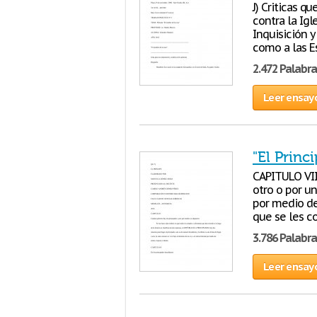
J) Criticas q
contra la Igl
Inquisición y
como a las Es
2.472 Palabra
Leer ensay
"El Princ
CAPITULO VII
otro o por u
por medio de 
que se les c
3.786 Palabra
Leer ensay