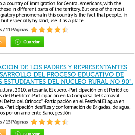
o a country of immigration for Central Americans, with the
hese in different parts of the territory. But one of the most
gratory phenomena in this country is the fact that people, in
 but especially by land, use it as a place
s / 11 Páginas
o
Guardar
ACION DE LOS PADRES Y REPRESENTANTES
ESARROLLO DEL PROCESO EDUCATIVO DE
AS ESTUDIANTES DEL NUCLEO RURAL NO 90".
ltural 2010, artesanía, El cuero. -Participación en el Periódico
as del Pueblito” -Participación en la Comparsa del Carnaval
l Delta del Orinoco” -Participación en el Festival El agua en
s. -Participación desfiles y conformación de Brigadas, de agua,
iños por un ambiente Sano, gestión
s / 13 Páginas
o
Guardar