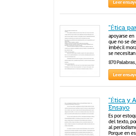
Leer ensay
"Ética p
apoyarse en l
que no se de
imbécil mora.
se necesitan
870 Palabras 
Leer ensay
"Ética y 
Ensayo
Es por estoq
del texto, po
al periodism
Porque en es