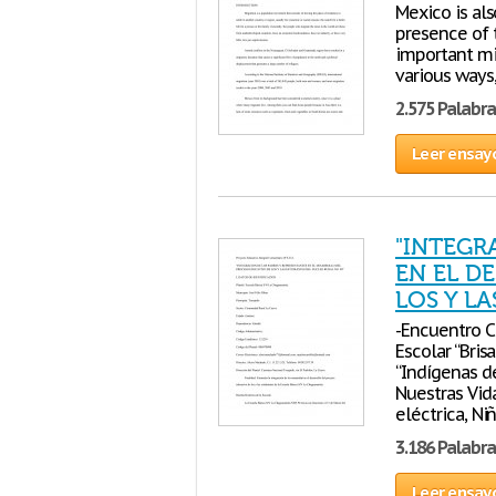
Mexico is als
presence of t
important mi
various ways,
2.575 Palabra
Leer ensay
"INTEGR
EN EL D
LOS Y L
-Encuentro Cu
Escolar “Bris
“Indígenas de
Nuestras Vida
eléctrica, N
3.186 Palabra
Leer ensay