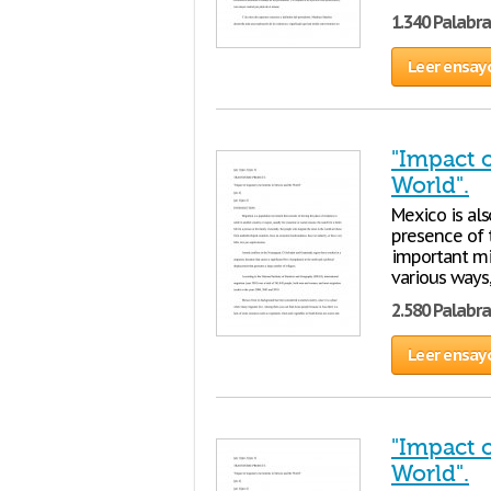
1.340 Palabra
Leer ensay
"Impact 
World".
Mexico is als
presence of t
important mi
various ways,
2.580 Palabra
Leer ensay
"Impact 
World".