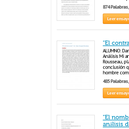
874 Palabras 
Leer ensay
"El contr
ALUMNO: Dani
Análisis Mi a
Rousseau, pla
conclusión q
hombre com
485 Palabras 
Leer ensay
"El nombr
análisis d