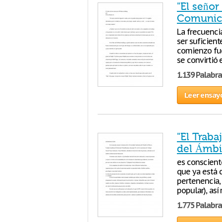
"El señor
Comunica
La frecuenci
ser suficient
comienzo fue 
se convirtió
1.139 Palabra
Leer ensay
"El Traba
del Ámbit
es conscient
que ya está 
pertenencia, 
popular), as
1.775 Palabra