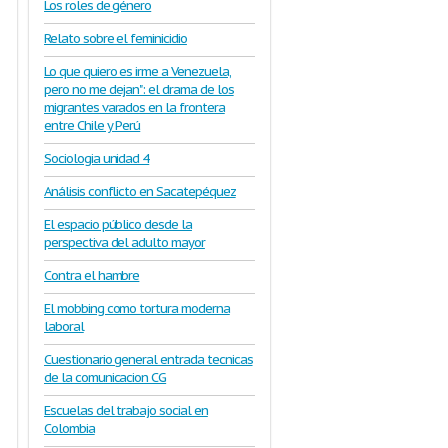
Los roles de género
Relato sobre el feminicidio
Lo que quiero es irme a Venezuela,
pero no me dejan": el drama de los
migrantes varados en la frontera
entre Chile y Perú
Sociologia unidad 4
Análisis conflicto en Sacatepéquez
El espacio público desde la
perspectiva del adulto mayor
Contra el hambre
El mobbing como tortura moderna
laboral
Cuestionario general entrada tecnicas
de la comunicacion CG
Escuelas del trabajo social en
Colombia