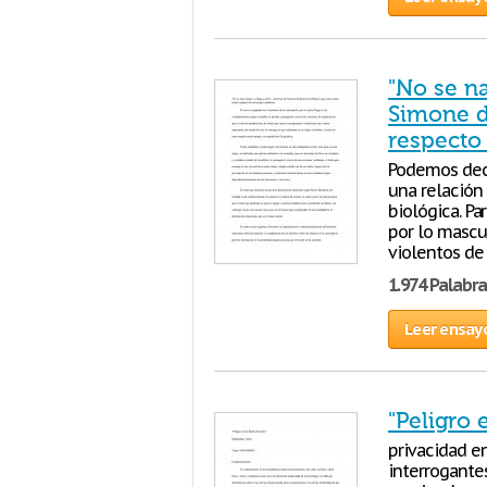
"No se na
Simone d
respecto
Podemos deci
una relación
biológica. Pa
por lo mascu
violentos de
1.974 Palabra
Leer ensay
"Peligro 
privacidad e
interrogante