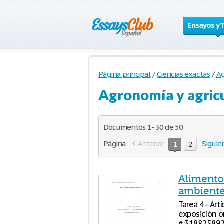
Ensayos y 
Página principal
/
Ciencias exactas
/
Ag
Agronomía y agricu
Documentos 1 - 30 de 50
Página
Anterior
Siguie
1
2
Alimentos
ambiente
Tarea 4– Artí
exposición or
#:3188258920