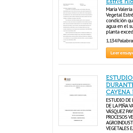
Estrés hí
Maria Valeri
Vegetal Estré
condición que
agua en el su
planta exce
1.134 Palabra
Leer ensay
ESTUDIO
DURANTE
CAYENA 
ESTUDIO DE 
DE LA PIÑA 
VÁSQUEZ PAY
PROCESOS VE
AGROINDUSTR
VEGETALES EJ