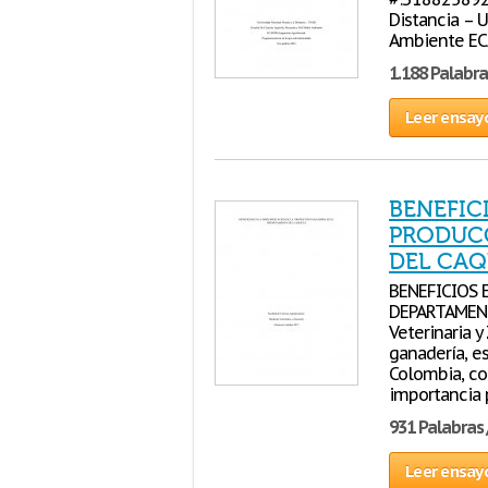
Distancia – 
Ambiente ECA
1.188 Palabra
Leer ensay
BENEFIC
PRODUC
DEL CAQ
BENEFICIOS 
DEPARTAMENT
Veterinaria 
ganadería, e
Colombia, c
importancia p
931 Palabras 
Leer ensay