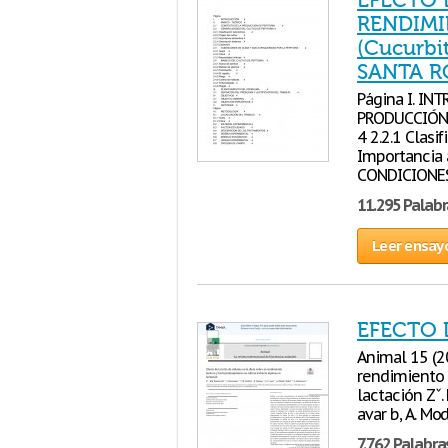
EFECTO 
RENDIMI
(Cucurbi
SANTA R
Página I. IN
PRODUCCIÓN 
4 2.2.1 Clasi
Importancia a
CONDICIONES
11.295 Palabr
Leer ensay
EFECTO 
Animal 15 (2
rendimiento 
lactación Zˇ. 
avar b, A. Mod
7.762 Palabra