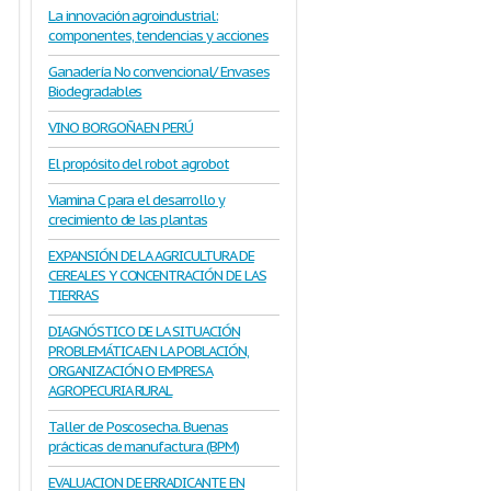
La innovación agroindustrial:
componentes, tendencias y acciones
Ganadería No convencional/ Envases
Biodegradables
VINO BORGOÑA EN PERÚ
El propósito del robot agrobot
Viamina C para el desarrollo y
crecimiento de las plantas
EXPANSIÓN DE LA AGRICULTURA DE
CEREALES Y CONCENTRACIÓN DE LAS
TIERRAS
DIAGNÓSTICO DE LA SITUACIÓN
PROBLEMÁTICA EN LA POBLACIÓN,
ORGANIZACIÓN O EMPRESA
AGROPECURIA RURAL
Taller de Poscosecha. Buenas
prácticas de manufactura (BPM)
EVALUACION DE ERRADICANTE EN