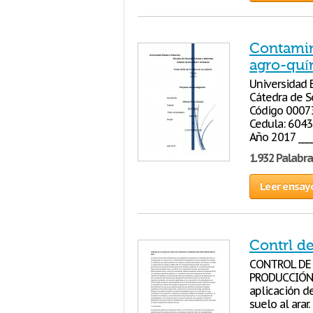
Contamin
agro-quí
Universidad E
Cátedra de S
Código 00073
Cedula: 6043
Año 2017 ___
1.932 Palabra
Leer ensay
Contrl de
CONTROL DE 
PRODUCCIÓN D
aplicación de
suelo al arar