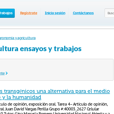
Trabajos
Regístrate
Inicia sesión
Contáctanos
ronomía y agricultura
ltura ensayos y trabajos
nte
 transgénicos una alternativa para el medio
 y la humanidad
culo de opinión, exposición oral. Tarea 4– Artículo de opinión,
al. Juan David Vargas Perilla Grupo #:40003_2627 Celular
 Tutor: Gina Marcela Romero Universidad Nacional Abierta y a