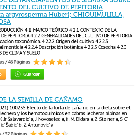
DE DISTANCIAMIENTOS DE SIEMBRA SOBRE
ENTO DEL CULTIVO DE PEPITORIA
ta argyrosperma Huber); CHIQUIMULILLA,
OSA
TRODUCCIÓN 4 II. MARCO TEÓRICO 4 2.1 CONTEXTO DE LA
DE PEPITORIA 4 2.2 GENERALIDADES DEL CULTIVO DE PEPITORIA
ficación taxonómica. 4 2.2.2 Origen del cultivo 4 2.2.3
limenticia 4 2.2.4 Descripción botánica 4 2.2.5 Cosecha 4 2.3
 DE CLIMA Y SUELO
as / 46 Páginas
o
Guardar
DE LA SEMILLA DE CAÑAMO
021) 100255 Efecto de la torta de cáñamo en la dieta sobre el
lechero y los hematoquímicos en cabras lecheras alpinas en
Klir Šalavardic' a, J. Novoselec a,⇑, M. Ðidara a, Z. Steiner a, S. C'
ic' Šabic' b, Z. Antunovic' a
s / 32 Páginas