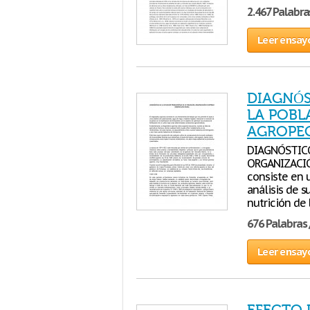
2.467 Palabra
Leer ensay
DIAGNÓS
LA POBL
AGROPEC
DIAGNÓSTICO
ORGANIZACIÓ
consiste en 
análisis de s
nutrición de 
676 Palabras 
Leer ensay