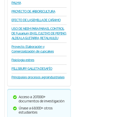
PALMA
PROYECTO DE ARBORICULTURA
EFECTO DE LA SEMILLA DE CAÑAMO
USO DE NEEM PARA PARA EL CONTROL
DE Fusarium, EN EL CULTIVO DE PEPINO,
ALDEA LA GUITARRA, RETALHULEU
Proyecto. Elaboración y
Comercialización de cupcakes
Fisiologia estres
PILLSBURY GALLETA DESAFÍO
Principales procesos agroindustriales
Acceso a 207.000+
documentos de investigación
Únase a 68.000+ otros
estudiantes