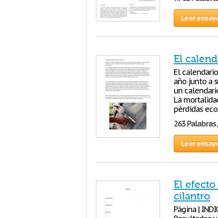
Leer ensay
El calend
El calendario
año junto a 
un calendari
La mortalida
pérdidas ec
263 Palabras 
Leer ensay
El efecto
cilantro
Página | INDI