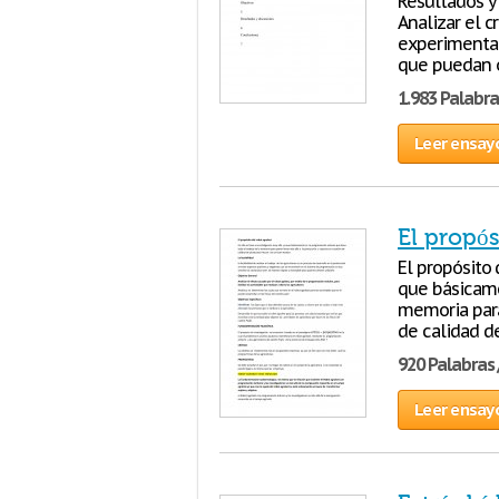
Resultados y
Analizar el c
experimentac
que puedan o
1.983 Palabra
Leer ensay
El propós
El propósito 
que básicame
memoria para
de calidad d
920 Palabras 
Leer ensay