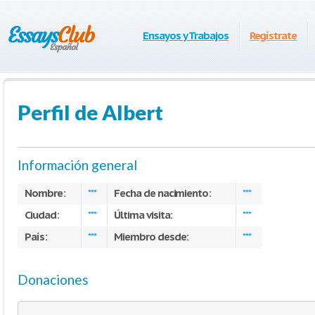
Ensayos y Trabajos
Regístrate
Perfil de Albert
Información general
Nombre:
Fecha de nacimiento:
***
***
Ciudad:
Última visita:
***
***
País:
Miembro desde:
***
***
Donaciones