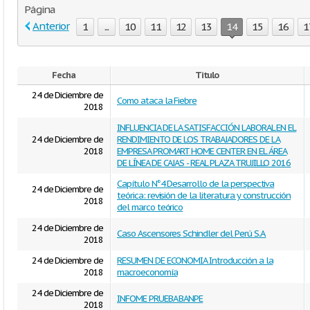
Página
Anterior
1
...
10
11
12
13
14
15
16
1
Fecha
Titulo
24 de Diciembre de
Como ataca la Fiebre
2018
INFLUENCIA DE LA SATISFACCIÓN LABORAL EN EL
24 de Diciembre de
RENDIMIENTO DE LOS TRABAJADORES DE LA
2018
EMPRESA PROMART HOME CENTER EN EL ÁREA
DE LÍNEA DE CAJAS - REAL PLAZA TRUJILLO 2016
Capítulo N°4 Desarrollo de la perspectiva
24 de Diciembre de
teórica: revisión de la literatura y construcción
2018
del marco teórico
24 de Diciembre de
Caso Ascensores Schindler del Perú S.A.
2018
24 de Diciembre de
RESUMEN DE ECONOMIA Introducción a la
2018
macroeconomía
24 de Diciembre de
INFOME PRUEBA BANPE
2018