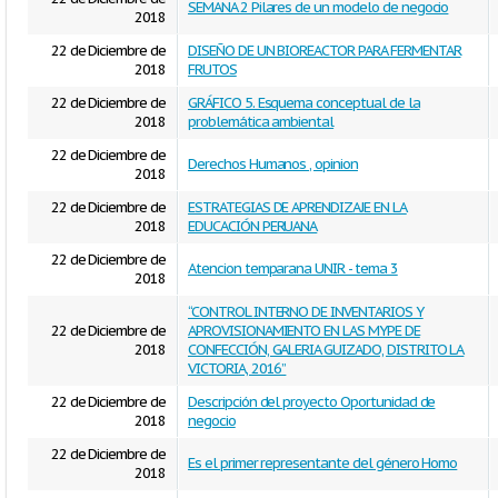
SEMANA 2 Pilares de un modelo de negocio
2018
22 de Diciembre de
DISEÑO DE UN BIOREACTOR PARA FERMENTAR
2018
FRUTOS
22 de Diciembre de
GRÁFICO 5. Esquema conceptual de la
2018
problemática ambiental
22 de Diciembre de
Derechos Humanos , opinion
2018
22 de Diciembre de
ESTRATEGIAS DE APRENDIZAJE EN LA
2018
EDUCACIÓN PERUANA
22 de Diciembre de
Atencion temparana UNIR - tema 3
2018
“CONTROL INTERNO DE INVENTARIOS Y
22 de Diciembre de
APROVISIONAMIENTO EN LAS MYPE DE
2018
CONFECCIÓN, GALERIA GUIZADO, DISTRITO LA
VICTORIA, 2016”
22 de Diciembre de
Descripción del proyecto Oportunidad de
2018
negocio
22 de Diciembre de
Es el primer representante del género Homo
2018