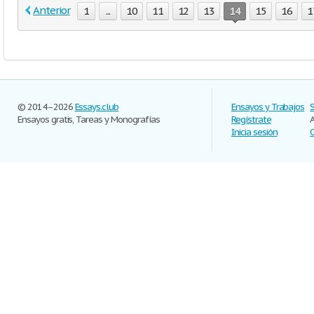
Anterior
1
...
10
11
12
13
14
15
16
1
© 2014–2026
Essays.club
Ensayos y Trabajos
Ensayos gratis, Tareas y Monografías
Regístrate
Inicia sesión