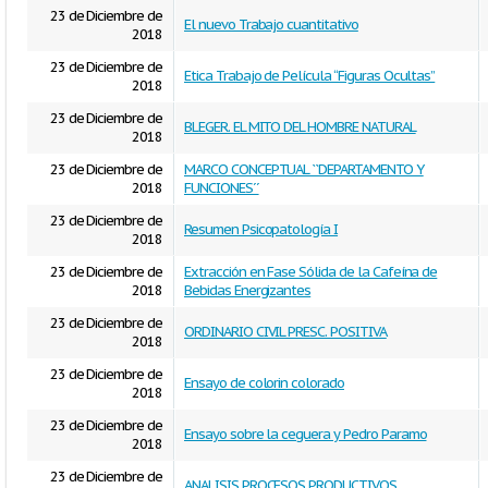
23 de Diciembre de
El nuevo Trabajo cuantitativo
2018
23 de Diciembre de
Etica Trabajo de Película “Figuras Ocultas”
2018
23 de Diciembre de
BLEGER. EL MITO DEL HOMBRE NATURAL
2018
23 de Diciembre de
MARCO CONCEPTUAL ``DEPARTAMENTO Y
2018
FUNCIONES´´
23 de Diciembre de
Resumen Psicopatología I
2018
23 de Diciembre de
Extracción en Fase Sólida de la Cafeína de
2018
Bebidas Energizantes
23 de Diciembre de
ORDINARIO CIVIL PRESC. POSITIVA
2018
23 de Diciembre de
Ensayo de colorin colorado
2018
23 de Diciembre de
Ensayo sobre la ceguera y Pedro Paramo
2018
23 de Diciembre de
ANALISIS PROCESOS PRODUCTIVOS