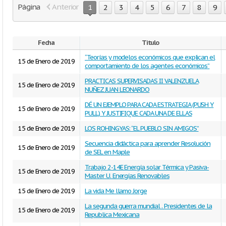
Página
Anterior
1
2
3
4
5
6
7
8
9
Fecha
Titulo
“Teorías y modelos económicos que explican el
15 de Enero de 2019
comportamiento de los agentes económicos”
PRACTICAS SUPERVISADAS II VALENZUELA
15 de Enero de 2019
NUÑEZ JUAN LEONARDO
DÉ UN EJEMPLO PARA CADA ESTRATEGIA (PUSH Y
15 de Enero de 2019
PULL) Y JUSTIFIQUE CADA UNA DE ELLAS
15 de Enero de 2019
LOS ROHINGYAS: “EL PUEBLO SIN AMIGOS”
Secuencia didáctica para aprender Resolución
15 de Enero de 2019
de SEL en Maple
Trabajo 2-14E Energía solar Térmica y Pasiva-
15 de Enero de 2019
Master U. Energías Renovables
15 de Enero de 2019
La vida Me llamo Jorge
La segunda guerra mundial . Presidentes de la
15 de Enero de 2019
Republica Mexicana