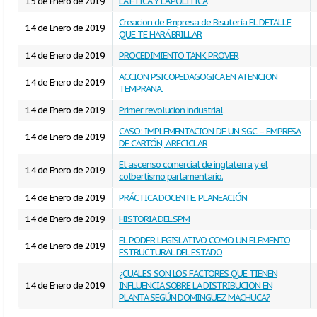
15 de Enero de 2019
LA ÉTICA Y LA POLÍTICA
Creacion de Empresa de Bisutería EL DETALLE
14 de Enero de 2019
QUE TE HARÁ BRILLAR
14 de Enero de 2019
PROCEDIMIENTO TANK PROVER
ACCION PSICOPEDAGOGICA EN ATENCION
14 de Enero de 2019
TEMPRANA.
14 de Enero de 2019
Primer revolucion industrial
CASO: IMPLEMENTACION DE UN SGC – EMPRESA
14 de Enero de 2019
DE CARTÓN, A RECICLAR
El ascenso comercial de inglaterra y el
14 de Enero de 2019
colbertismo parlamentario.
14 de Enero de 2019
PRÁCTICA DOCENTE. PLANEACIÓN
14 de Enero de 2019
HISTORIA DEL SPM
EL PODER LEGISLATIVO COMO UN ELEMENTO
14 de Enero de 2019
ESTRUCTURAL DEL ESTADO
¿CUALES SON LOS FACTORES QUE TIENEN
14 de Enero de 2019
INFLUENCIA SOBRE LA DISTRIBUCION EN
PLANTA SEGÚN DOMINGUEZ MACHUCA?