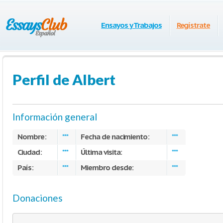
Ensayos y Trabajos
Regístrate
Perfil de Albert
Información general
Nombre:
Fecha de nacimiento:
***
***
Ciudad:
Última visita:
***
***
País:
Miembro desde:
***
***
Donaciones