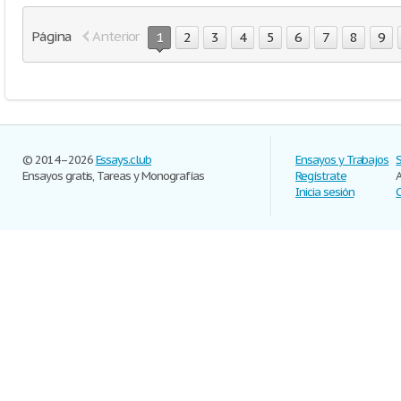
Página
Anterior
1
2
3
4
5
6
7
8
9
© 2014–2026
Essays.club
Ensayos y Trabajos
Ensayos gratis, Tareas y Monografías
Regístrate
Inicia sesión