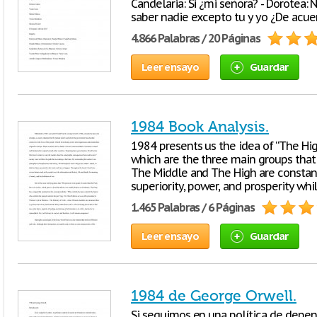
Candelaria: Si ¿mi señora? - Dorotea: 
saber nadie excepto tu y yo ¿De acue
4.866 Palabras / 20 Páginas
Leer ensayo
Guardar
1984 Book Analysis.
1984 presents us the idea of “The Hig
which are the three main groups that 
The Middle and The High are constant
superiority, power, and prosperity wh
1.465 Palabras / 6 Páginas
Leer ensayo
Guardar
1984 de George Orwell.
Si seguimos en una política de depe