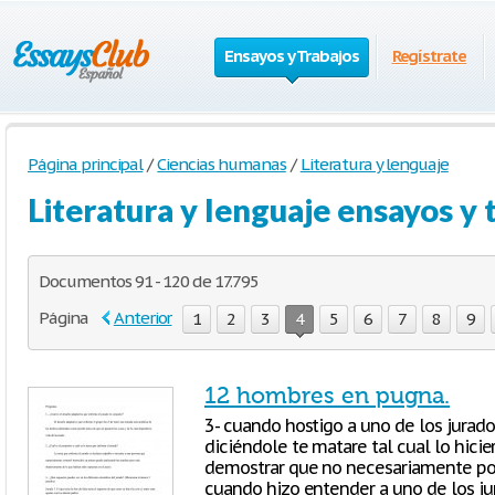
Ensayos y Trabajos
Regístrate
Página principal
/
Ciencias humanas
/
Literatura y lenguaje
Literatura y lenguaje ensayos y 
Documentos 91 - 120 de 17.795
Página
Anterior
1
2
3
4
5
6
7
8
9
12 hombres en pugna.
3- cuando hostigo a uno de los jurado
diciéndole te matare tal cual lo hicie
demostrar que no necesariamente por 
cuando hizo entender a uno de los ju