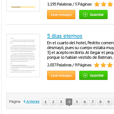
1.195 Palabras / 5 Páginas
Leer ensayo
Guardar
5 dias eternos
En el cuarto del hotel, Pedrito come
desmayó, pues su cuerpo estaba muy 
3] el acepto recibirlo. Al llegar el p
porque lo habían vestido de Batman, 
2.037 Palabras / 9 Páginas
Leer ensayo
Guardar
Página
Anterior
1
2
3
4
5
6
7
8
9