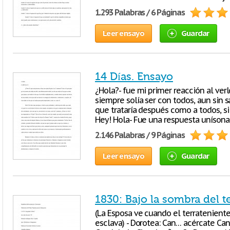
1.293 Palabras / 6 Páginas
Leer ensayo
Guardar
14 Días. Ensayo
¿Hola?- fue mi primer reacción al ver
siempre solía ser con todos, aun sin 
que trataría después como a todos, s
Hey! Hola- Fue una respuesta unísona-
2.146 Palabras / 9 Páginas
Leer ensayo
Guardar
1830: Bajo la sombra del t
(La Esposa ve cuando el terrateniente
esclava) - Dorotea: Can… acércate Can 