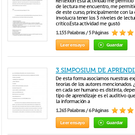
Reflexión Esta actividad me permitió 
de lectura me encuentro, me permitió 
de este curso, principalmente con la
involucra tener los 3 niveles de lec
crítico.Esta actividad me gustó
1.155 Palabras / 5 Páginas
Leer ensayo
Guardar
3 SIMPOSIUM DE APRENDI
De esta forma asociamos nuestras exp
teorías de los autores mencionados
en cada ser humano es distinta, dep
tipo de aprendizaje es el auditivo qu
la información a
1.265 Palabras / 6 Páginas
Leer ensayo
Guardar