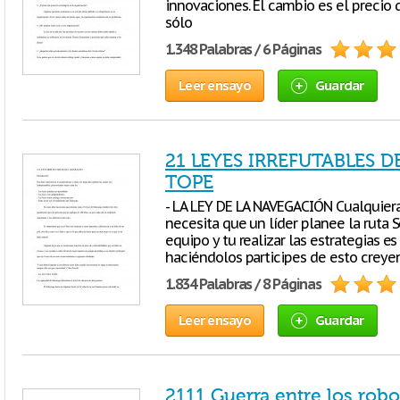
innovaciones. El cambio es el precio 
sólo
1.348 Palabras / 6 Páginas
Leer ensayo
Guardar
21 LEYES IRREFUTABLES D
TOPE
- LA LEY DE LA NAVEGACIÓN Cualquier
necesita que un líder planee la ruta S
equipo y tu realizar las estrategias 
haciéndolos participes de esto creye
1.834 Palabras / 8 Páginas
Leer ensayo
Guardar
2111 Guerra entre los rob